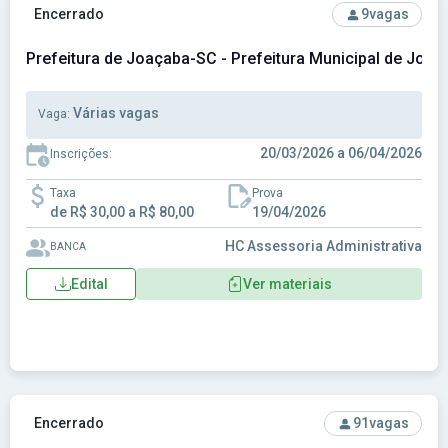
Ver concurso: Prefeitura de Joaçaba-SC - Prefeitura Munici
Encerrado
9
vagas
Prefeitura de Joaçaba-SC - Prefeitura Municipal de Joa
Várias vagas
Vaga:
20/03/2026 a 06/04/2026
Inscrições:
Taxa
Prova
de R$ 30,00 a R$ 80,00
19/04/2026
HC Assessoria Administrativa
BANCA
Edital
Ver materiais
Ver concurso: Prefeitura de Mãe D’Água-PB - Prefeitura Mu
Encerrado
91
vagas