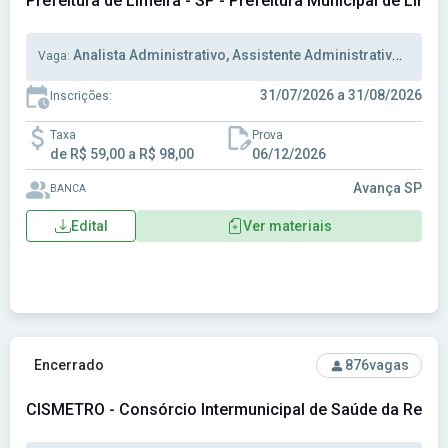
Prefeitura de Limeira - SP - Prefeitura Municipal de Limei
Analista Administrativo, Assistente Administrativo, Auxiliar Administrativo
Vaga:
31/07/2026 a 31/08/2026
Inscrições:
Taxa
Prova
de R$ 59,00 a R$ 98,00
06/12/2026
Avança SP
BANCA
Edital
Ver materiais
Ver concurso: CISMETRO - Consórcio Intermunicipal de Saú
Encerrado
876
vagas
CISMETRO - Consórcio Intermunicipal de Saúde da Regiã