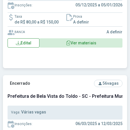
05/12/2025 a 05/01/2026
Inscrições:
Taxa
Prova
de R$ 80,00 a R$ 150,00
A definir
A definir
BANCA
Edital
Ver materiais
Ver concurso: Prefeitura de Bela Vista do Toldo - SC - Prefe
Encerrado
56
vagas
Prefeitura de Bela Vista do Toldo - SC - Prefeitura Munici
Várias vagas
Vaga:
06/03/2025 a 12/03/2025
Inscrições: