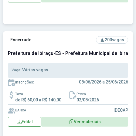
Ver concurso: Prefeitura de Ibiraçu-ES - Prefeitura Municipal
Encerrado
200
vagas
Prefeitura de Ibiraçu-ES - Prefeitura Municipal de Ibiraçu
Várias vagas
Vaga:
08/06/2026 a 25/06/2026
Inscrições:
Taxa
Prova
de R$ 60,00 a R$ 140,00
02/08/2026
IDECAP
BANCA
Edital
Ver materiais