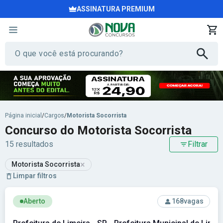
ASSINATURA PREMIUM
Página inicial
/
Cargos
/
Motorista Socorrista
Concurso do Motorista Socorrista
15 resultados
Filtrar
×
Motorista Socorrista
Limpar filtros
Ver concurso: Prefeitura de Limeira - SP - Prefeitura Munici
Aberto
168
vagas