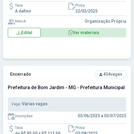
Taxa
Prova
A definir
22/03/2025
Organização Própria
BANCA
Edital
Ver materiais
Ver concurso: Prefeitura de Bom Jardim - MG - Prefeitura 
Encerrado
454
vagas
Prefeitura de Bom Jardim - MG - Prefeitura Municipal d
Várias vagas
Vaga:
03/06/2025 a 03/07/2025
Inscrições:
Taxa
Prova
de R$ 85,00 a R$ 115,00
03/08/2025