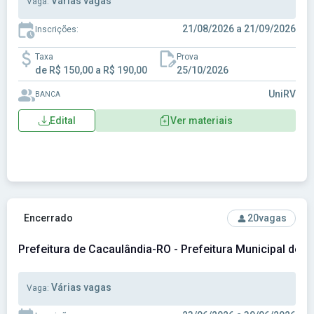
Várias vagas
Vaga:
21/08/2026 a 21/09/2026
Inscrições:
Taxa
Prova
de R$ 150,00 a R$ 190,00
25/10/2026
UniRV
BANCA
Edital
Ver materiais
Ver concurso: Prefeitura de Cacaulândia-RO - Prefeitura Mu
Encerrado
20
vagas
Prefeitura de Cacaulândia-RO - Prefeitura Municipal de 
Várias vagas
Vaga: