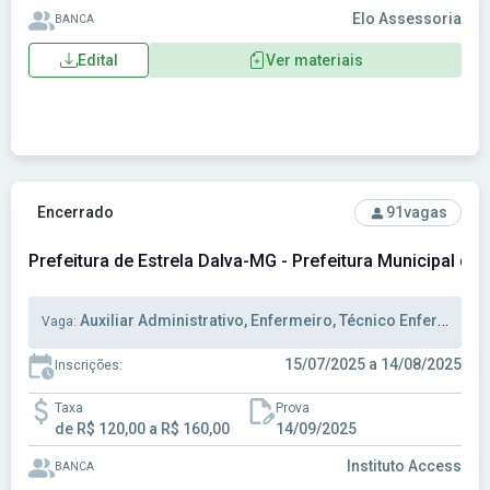
Elo Assessoria
BANCA
Edital
Ver materiais
Ver concurso: Prefeitura de Estrela Dalva-MG - Prefeitura M
Encerrado
91
vagas
Prefeitura de Estrela Dalva-MG - Prefeitura Municipal de
Auxiliar Administrativo, Enfermeiro, Técnico Enfermagem
Vaga:
15/07/2025 a 14/08/2025
Inscrições:
Taxa
Prova
de R$ 120,00 a R$ 160,00
14/09/2025
Instituto Access
BANCA