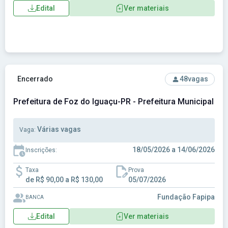
Edital
Ver materiais
Ver concurso: Prefeitura de Foz do Iguaçu-PR - Prefeitura 
Encerrado
48
vagas
Prefeitura de Foz do Iguaçu-PR - Prefeitura Municipal d
Várias vagas
Vaga:
18/05/2026 a 14/06/2026
Inscrições:
Taxa
Prova
de R$ 90,00 a R$ 130,00
05/07/2026
Fundação Fapipa
BANCA
Edital
Ver materiais