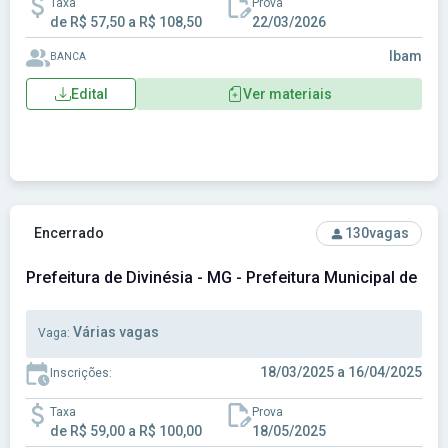
Taxa
Prova
de R$ 57,50 a R$ 108,50
22/03/2026
Ibam
BANCA
Edital
Ver materiais
Ver concurso: Prefeitura de Divinésia - MG - Prefeitura Muni
Encerrado
130
vagas
Prefeitura de Divinésia - MG - Prefeitura Municipal de Div
Várias vagas
Vaga:
18/03/2025 a 16/04/2025
Inscrições:
Taxa
Prova
de R$ 59,00 a R$ 100,00
18/05/2025