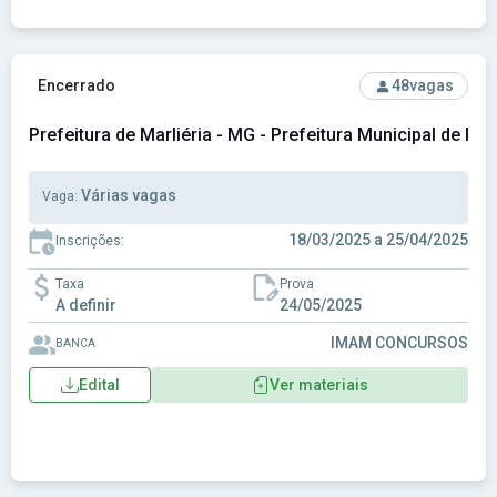
Ver concurso: Prefeitura de Marliéria - MG - Prefeitura Munic
Encerrado
48
vagas
Prefeitura de Marliéria - MG - Prefeitura Municipal de Mar
Várias vagas
Vaga:
18/03/2025 a 25/04/2025
Inscrições:
Taxa
Prova
A definir
24/05/2025
IMAM CONCURSOS
BANCA
Edital
Ver materiais