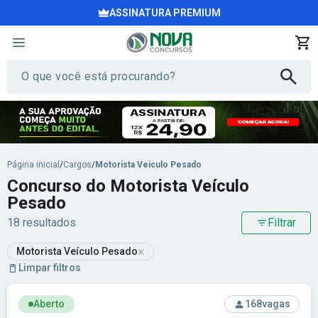
ASSINATURA PREMIUM
Página inicial
/
Cargos
/
Motorista Veiculo Pesado
Concurso do Motorista Veículo
Pesado
18 resultados
Filtrar
×
Motorista Veículo Pesado
Limpar filtros
Ver concurso: Prefeitura de Limeira - SP - Prefeitura Munici
Aberto
168
vagas