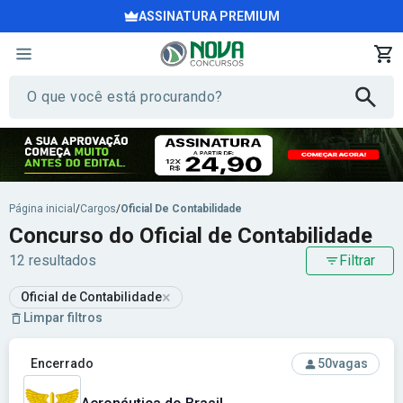
ASSINATURA PREMIUM
Página inicial
/
Cargos
/
Oficial De Contabilidade
Concurso do Oficial de Contabilidade
12 resultados
Filtrar
×
Oficial de Contabilidade
Limpar filtros
Ver concurso: Aeronáutica do Brasil
Encerrado
50
vagas