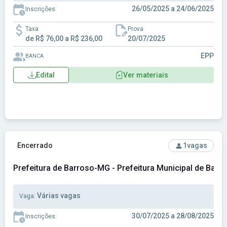
26/05/2025 a 24/06/2025
Inscrições:
Taxa
Prova
de R$ 76,00 a R$ 236,00
20/07/2025
EPP
BANCA
Edital
Ver materiais
Ver concurso: Prefeitura de Barroso-MG - Prefeitura Munici
Encerrado
1
vagas
Prefeitura de Barroso-MG - Prefeitura Municipal de Barr
Várias vagas
Vaga:
30/07/2025 a 28/08/2025
Inscrições: