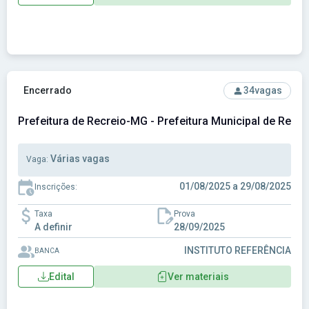
Ver concurso: Prefeitura de Recreio-MG - Prefeitura Munici
Encerrado
34
vagas
Prefeitura de Recreio-MG - Prefeitura Municipal de Recr
Várias vagas
Vaga:
01/08/2025 a 29/08/2025
Inscrições:
Taxa
Prova
A definir
28/09/2025
INSTITUTO REFERÊNCIA
BANCA
Edital
Ver materiais