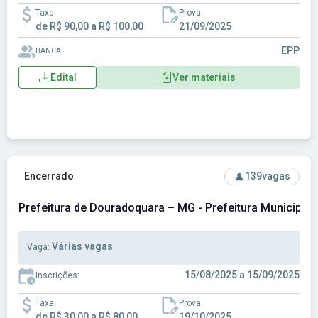
Taxa
Prova
de R$ 90,00 a R$ 100,00
21/09/2025
EPP
BANCA
Edital
Ver materiais
Ver concurso: Prefeitura de Douradoquara – MG - Prefeitur
Encerrado
139
vagas
Prefeitura de Douradoquara – MG - Prefeitura Municipal
Várias vagas
Vaga:
15/08/2025 a 15/09/2025
Inscrições:
Taxa
Prova
de R$ 30,00 a R$ 80,00
19/10/2025