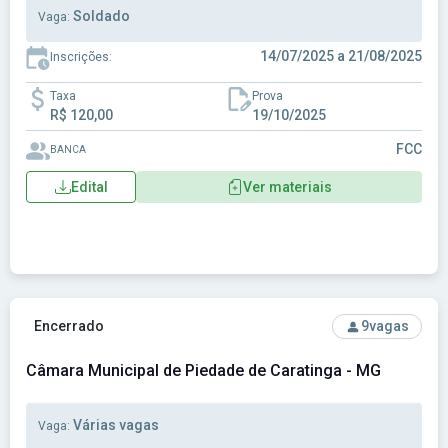
Soldado
Vaga:
14/07/2025 a 21/08/2025
Inscrições:
Taxa
Prova
R$ 120,00
19/10/2025
FCC
BANCA
Edital
Ver materiais
Ver concurso: Câmara Municipal de Piedade de Caratinga - 
Encerrado
9
vagas
Câmara Municipal de Piedade de Caratinga - MG
Várias vagas
Vaga: