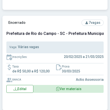
Ver concurso: Prefeitura de Rio do Campo - SC - Prefeitura
Encerrado
7
vagas
Prefeitura de Rio do Campo - SC - Prefeitura Municipal 
Várias vagas
Vaga:
20/02/2025 a 21/03/2025
Inscrições:
Taxa
Prova
de R$ 50,00 a R$ 120,00
30/03/2025
Actio Assessoria
BANCA
Edital
Ver materiais