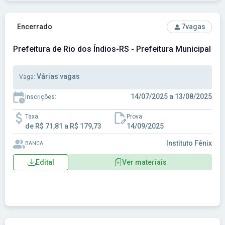
Ver concurso: Prefeitura de Rio dos Índios-RS - Prefeitura 
Encerrado
7
vagas
Prefeitura de Rio dos Índios-RS - Prefeitura Municipal de
Várias vagas
Vaga:
14/07/2025 a 13/08/2025
Inscrições:
Taxa
Prova
de R$ 71,81 a R$ 179,73
14/09/2025
Instituto Fênix
BANCA
Edital
Ver materiais