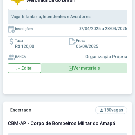
Aeronáutica do Brasil
Infantaria, Intendentes e Aviadores
Vaga:
07/04/2025 a 28/04/2025
Inscrições:
Taxa
Prova
R$ 120,00
06/09/2025
Organização Própria
BANCA
Edital
Ver materiais
Ver concurso: CBM-AP - Corpo de Bombeiros Militar do Am
Encerrado
180
vagas
CBM-AP - Corpo de Bombeiros Militar do Amapá