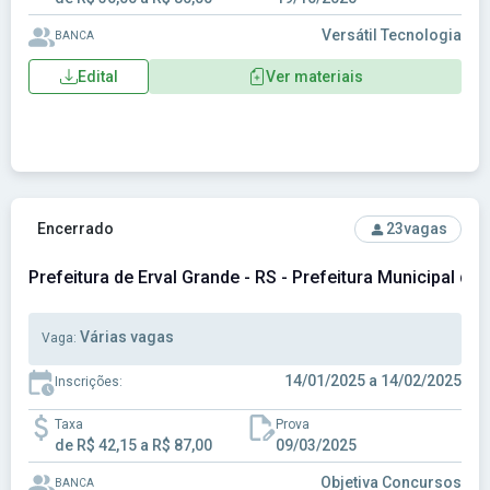
Versátil Tecnologia
BANCA
Edital
Ver materiais
Ver concurso: Prefeitura de Erval Grande - RS - Prefeitura M
Encerrado
23
vagas
Prefeitura de Erval Grande - RS - Prefeitura Municipal de 
Várias vagas
Vaga:
14/01/2025 a 14/02/2025
Inscrições:
Taxa
Prova
de R$ 42,15 a R$ 87,00
09/03/2025
Objetiva Concursos
BANCA