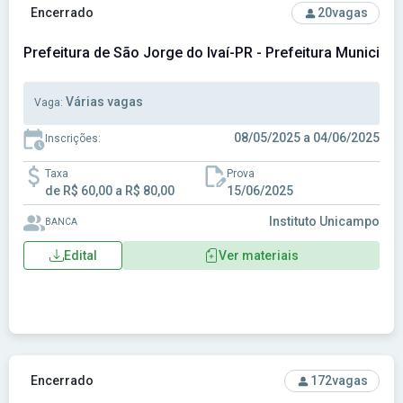
Ver concurso: Prefeitura de São Jorge do Ivaí-PR - Prefeitu
Encerrado
20
vagas
Prefeitura de São Jorge do Ivaí-PR - Prefeitura Municipa
Várias vagas
Vaga:
08/05/2025 a 04/06/2025
Inscrições:
Taxa
Prova
de R$ 60,00 a R$ 80,00
15/06/2025
Instituto Unicampo
BANCA
Edital
Ver materiais
Ver concurso: Prefeitura de Uberlândia - MG - Prefeitura Mu
Encerrado
172
vagas