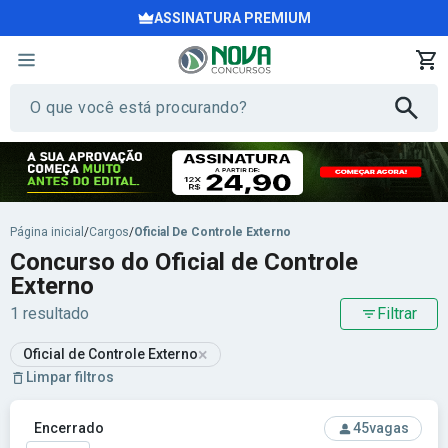
ASSINATURA PREMIUM
Página inicial
/
Cargos
/
Oficial De Controle Externo
Concurso do Oficial de Controle
Externo
1 resultado
Filtrar
×
Oficial de Controle Externo
Limpar filtros
Ver concurso: TCE-RS - Tribunal de Contas do Estado do Rio
Encerrado
45
vagas