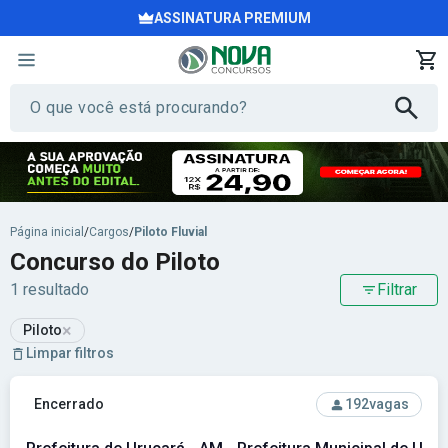
ASSINATURA PREMIUM
Página inicial
/
Cargos
/
Piloto Fluvial
Concurso do Piloto
1 resultado
Filtrar
×
Piloto
Limpar filtros
Ver concurso: Prefeitura de Urucará - AM - Prefeitura Munici
Encerrado
192
vagas