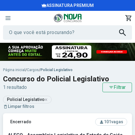
ASSINATURA PREMIUM
Página inicial
/
Cargos
/
Policial Legislativo
Concurso do Policial Legislativo
1 resultado
Filtrar
×
Policial Legislativo
Limpar filtros
Ver concurso: ALEGO - Assembleia Legislativa do Estado d
Encerrado
101
vagas