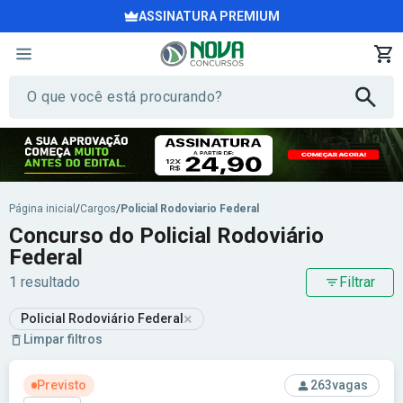
ASSINATURA PREMIUM
Página inicial
/
Cargos
/
Policial Rodoviario Federal
Concurso do Policial Rodoviário
Federal
1 resultado
Filtrar
×
Policial Rodoviário Federal
Limpar filtros
Ver concurso: PRF - Polícia Rodoviária Federal
Previsto
263
vagas