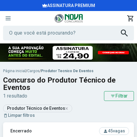
ASSINATURA PREMIUM
Página inicial
/
Cargos
/
Produtor Tecnico De Eventos
Concurso do Produtor Técnico de
Eventos
1 resultado
Filtrar
×
Produtor Técnico de Eventos
Limpar filtros
Ver concurso: UFABC - Universidade Federal do ABC
Encerrado
45
vagas