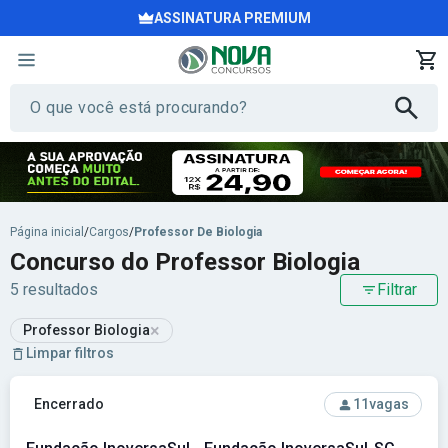
ASSINATURA PREMIUM
Página inicial
/
Cargos
/
Professor De Biologia
Concurso do Professor Biologia
5 resultados
Filtrar
×
Professor Biologia
Limpar filtros
Ver concurso: Fundação InoversaSul - Fundação InoversaSu
Encerrado
11
vagas