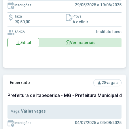
29/05/2025 a 19/06/2025
Inscrições:
Taxa
Prova
R$ 50,00
A definir
Instituto Ibest
BANCA
Edital
Ver materiais
Ver concurso: Prefeitura de Itapecerica - MG - Prefeitura Mu
Encerrado
28
vagas
Prefeitura de Itapecerica - MG - Prefeitura Municipal de I
Várias vagas
Vaga:
04/07/2025 a 04/08/2025
Inscrições: