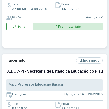
Taxa
Prova
de R$ 58,00 a R$ 77,00
14/09/2025
Avança SP
BANCA
Edital
Ver materiais
Ver concurso: SEDUC-PI - Secretaria de Estado da Educação
Encerrado
Indefinido
SEDUC-PI - Secretaria de Estado da Educação do Piauí
Professor Educação Básica
Vaga:
01/09/2025 a 10/09/2025
Inscrições:
Taxa
Prova
R$ 110,00
28/09/2025