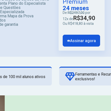
Premium
enta Plano do Especialista
24 meses
e Questões
 Especializada
De
R$2497,00
por
orma Mapa da Prova
R$34,90
12x de
dos
Ou R$418,80 à vista
de garantia
Assinar agora
Ferramentas e Recu
s de 100 mil alunos ativos
exclusivos!