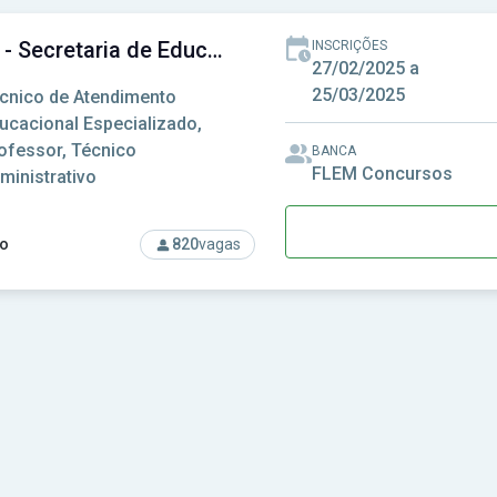
SEC-BA - Secretaria de Educação do Estado da Bahia
INSCRIÇÕES
27/02/2025 a
25/03/2025
cnico de Atendimento
ucacional Especializado,
ofessor, Técnico
BANCA
FLEM Concursos
ministrativo
o
820
vagas
rso: SEC-BA - Secretaria de Educação do Estado da Bahia