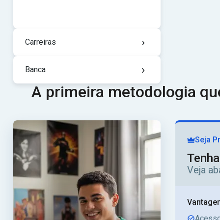
›
Carreiras
›
Banca
A primeira metodologia q
Seja P
Tenha
Veja ab
Vantagen
Acesso