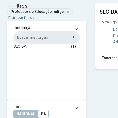
Filtros
×
Professor de Educação Indígena
Limpar filtros
CARGOS:
Té
⌄
Instituição
Ed
Pr
Ad
SEC-BA
(1)
Encerrad
Ver concu
⌄
Local
NACIONAL
BA