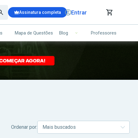
Entrar
Assinatura completa
is
Mapa de Questões
Professores
Blog
RRINHO DE COMPRAS
NS (00)
Ops!
Seu carrinho ainda está vazio.
Voltar para a loja
Ordenar por: