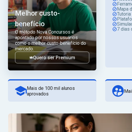
Ferram
Mapa d
Melhor custo-
Tutoria
Plataf
benefício
Simula
7 dias 
O método Nova Concursos é
apontado por nossos usuários
como o melhor custo-benefício do
mercado.
Quero ser Premium
Mais de 100 mil alunos
Mai
aprovados