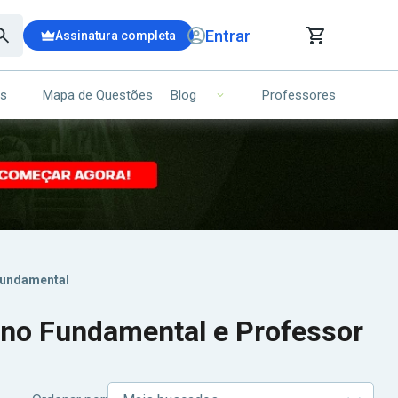
Entrar
Assinatura completa
is
Mapa de Questões
Professores
Blog
RRINHO DE COMPRAS
NS (00)
Ops!
Seu carrinho ainda está vazio.
Voltar para a loja
 Fundamental
sino Fundamental e Professor