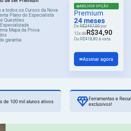
s de ser Premium
MELHOR OPÇÃO
 a todos os Cursos da Nova
Premium
enta Plano do Especialista
24 meses
e Questões
 Especializada
De
R$2497,00
por
orma Mapa da Prova
R$34,90
12x de
dos
Ou R$418,80 à vista
de garantia
Assinar agora
Ferramentas e Recu
s de 100 mil alunos ativos
exclusivos!