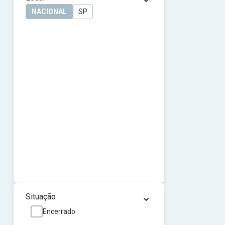
NACIONAL
SP
⌄
Situação
Encerrado