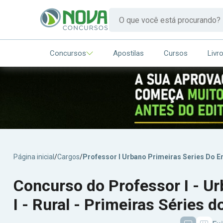
Concursos
Apostilas
Cursos
Livr
Página inicial
/
Cargos
/
Professor I Urbano Primeiras Series Do E
Concurso do Professor I - Ur
I - Rural - Primeiras Séries