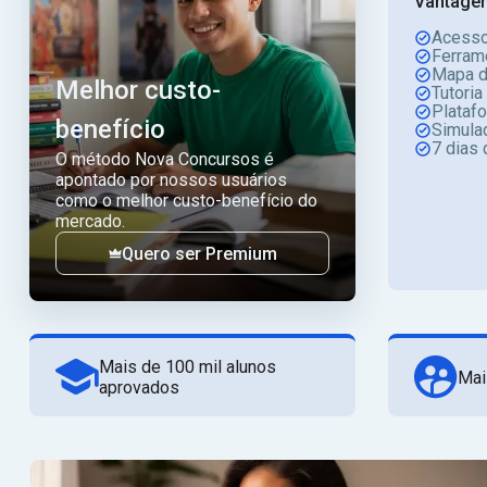
Vantagen
Acesso
Ferram
Mapa d
Melhor custo-
Tutoria
Plataf
benefício
Simula
7 dias 
O método Nova Concursos é
apontado por nossos usuários
como o melhor custo-benefício do
mercado.
Quero ser Premium
Mais de 100 mil alunos
Mai
aprovados