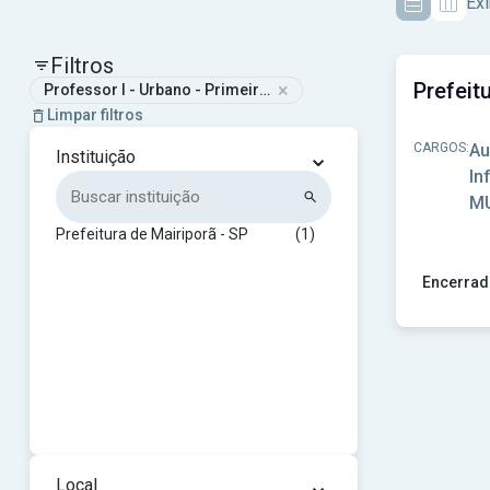
Exi
Filtros
×
Professor I - Urbano - Primeiras Séries do Ensino Fundamenta
Limpar filtros
CARGOS:
Au
⌄
Instituição
In
MU
Prefeitura de Mairiporã - SP
(1)
Encerrad
Ver concur
⌄
Local