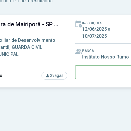
bindo 1-1 de 1 resultados
Prefeitura de Mairiporã - SP - Prefeitura Municipal de Mairiporã - SP
INSCRIÇÕES
l e Professor I - Rural - Primeiras Séries do Ensino Fundamental
12/06/2025 a
10/07/2025
xiliar de Desenvolvimento
fantil, GUARDA CIVIL
BANCA
NICIPAL
Instituto Nosso Rumo
o
2
vagas
so: Prefeitura de Mairiporã - SP - Prefeitura Municipal de Mairi