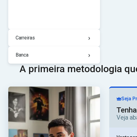
›
Carreiras
›
Banca
A primeira metodologia q
Seja P
Tenha
Veja ab