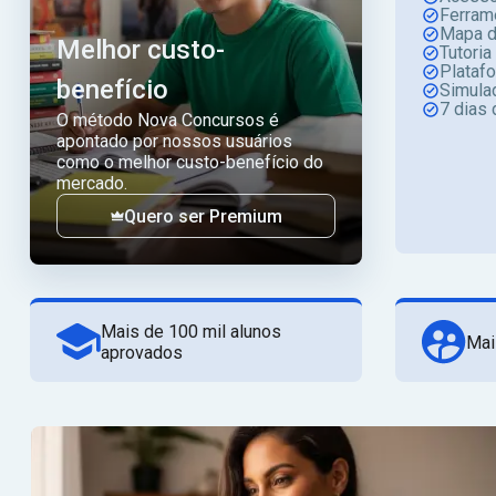
Ferram
Mapa d
Melhor custo-
Tutoria
Plataf
benefício
Simula
7 dias 
O método Nova Concursos é
apontado por nossos usuários
como o melhor custo-benefício do
mercado.
Quero ser Premium
Mais de 100 mil alunos
Mai
aprovados