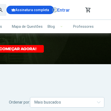
Entrar
Assinatura completa
is
Mapa de Questões
Professores
Blog
RRINHO DE COMPRAS
NS (00)
Ops!
Seu carrinho ainda está vazio.
Voltar para a loja
Ordenar por: