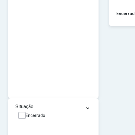
Encerrad
Ver concu
⌄
Situação
Encerrado