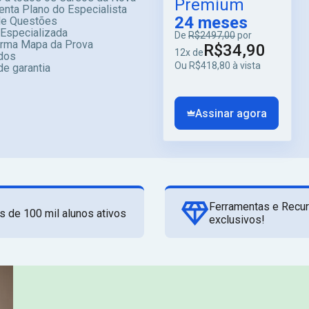
Premium
enta Plano do Especialista
24 meses
e Questões
 Especializada
De
R$2497,00
por
orma Mapa da Prova
R$34,90
12x de
dos
Ou R$418,80 à vista
de garantia
Assinar agora
Ferramentas e Recu
s de 100 mil alunos ativos
exclusivos!