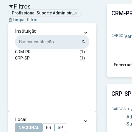
Filtros
×
Profissional Suporte Administrativo
Limpar filtros
⌄
Instituição
CARGO:
Vár
CRM-PR
(1)
CRP-SP
(1)
Encerrad
Ver concu
CARGOS:
Pr
Ad
⌄
Local
Su
NACIONAL
PR
SP