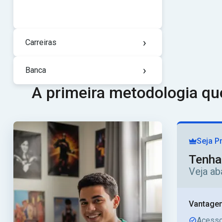
›
Carreiras
›
Banca
A primeira metodologia q
Seja P
Tenha
Veja ab
Vantagen
Acesso