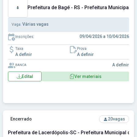
Prefeitura de Bagé - RS - Prefeitura Municipal d
Várias vagas
Vaga:
09/04/2026 a 10/04/2026
Inscrições:
Taxa
Prova
A definir
A definir
A definir
BANCA
Edital
Ver materiais
Ver concurso: Prefeitura de Lacerdópolis-SC - Prefeitura M
Encerrado
20
vagas
Prefeitura de Lacerdópolis-SC - Prefeitura Municipal de