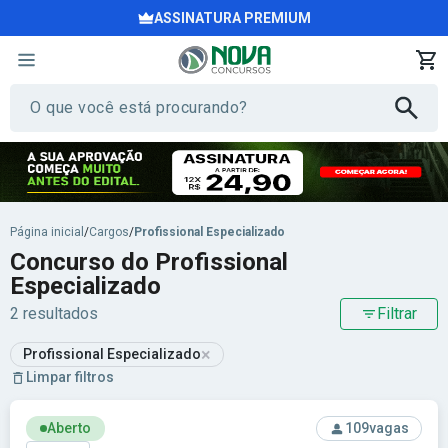
ASSINATURA PREMIUM
Página inicial
/
Cargos
/
Profissional Especializado
Concurso do Profissional
Especializado
2 resultados
Filtrar
×
Profissional Especializado
Limpar filtros
Ver concurso: Prefeitura de Bagé - RS - Prefeitura Municipa
Aberto
109
vagas