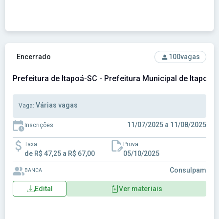
Ver concurso: Prefeitura de Itapoá-SC - Prefeitura Municipal
Encerrado
100
vagas
Prefeitura de Itapoá-SC - Prefeitura Municipal de Itapoá -
Várias vagas
Vaga:
11/07/2025 a 11/08/2025
Inscrições:
Taxa
Prova
de R$ 47,25 a R$ 67,00
05/10/2025
Consulpam
BANCA
Edital
Ver materiais