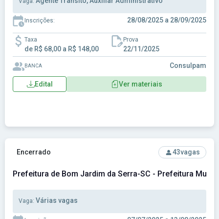
Agente Trânsito, Auxiliar Administrativo
Vaga:
28/08/2025 a 28/09/2025
Inscrições:
Taxa
Prova
de R$ 68,00 a R$ 148,00
22/11/2025
Consulpam
BANCA
Edital
Ver materiais
Ver concurso: Prefeitura de Bom Jardim da Serra-SC - Prefe
Encerrado
43
vagas
Prefeitura de Bom Jardim da Serra-SC - Prefeitura Muni
Várias vagas
Vaga: