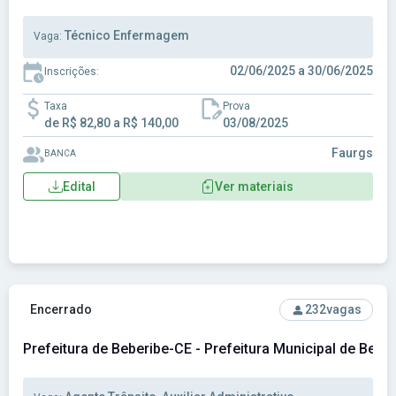
Técnico Enfermagem
Vaga:
02/06/2025 a 30/06/2025
Inscrições:
Taxa
Prova
de R$ 82,80 a R$ 140,00
03/08/2025
Faurgs
BANCA
Edital
Ver materiais
Ver concurso: Prefeitura de Beberibe-CE - Prefeitura Munic
Encerrado
232
vagas
Prefeitura de Beberibe-CE - Prefeitura Municipal de Bebe