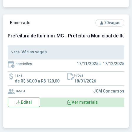
Ver concurso: Prefeitura de Itumirim-MG - Prefeitura Munici
Encerrado
70
vagas
Prefeitura de Itumirim-MG - Prefeitura Municipal de Itum
Várias vagas
Vaga:
17/11/2025 a 17/12/2025
Inscrições:
Taxa
Prova
de R$ 60,00 a R$ 120,00
18/01/2026
JCM Concursos
BANCA
Edital
Ver materiais