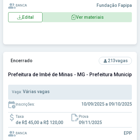
Fundação Fapipa
BANCA
Edital
Ver materiais
Ver concurso: Prefeitura de Imbé de Minas - MG - Prefeitur
Encerrado
213
vagas
Prefeitura de Imbé de Minas - MG - Prefeitura Municipal
Várias vagas
Vaga:
10/09/2025 a 09/10/2025
Inscrições:
Taxa
Prova
de R$ 45,00 a R$ 120,00
09/11/2025
EPP
BANCA