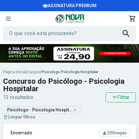
ASSINATURA PREMIUM
Página inicial
/
Cargos
/
Psicologo Psicologia Hospitalar
Concurso do Psicólogo - Psicologia
Hospitalar
12 resultados
Filtrar
×
Psicólogo - Psicologia Hospitalar
Limpar filtros
Ver concurso: CRP-16ª Região - Conselho Regional de Psicol
Encerrado
200
vagas