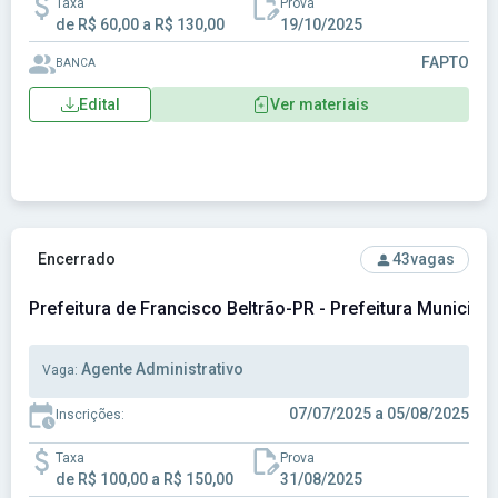
Taxa
Prova
de R$ 60,00 a R$ 130,00
19/10/2025
FAPTO
BANCA
Edital
Ver materiais
Ver concurso: Prefeitura de Francisco Beltrão-PR - Prefeitu
Encerrado
43
vagas
Prefeitura de Francisco Beltrão-PR - Prefeitura Municipa
Agente Administrativo
Vaga:
07/07/2025 a 05/08/2025
Inscrições:
Taxa
Prova
de R$ 100,00 a R$ 150,00
31/08/2025