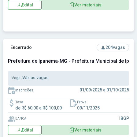
Edital
Ver materiais
Ver concurso: Prefeitura de Ipanema-MG - Prefeitura Munic
Encerrado
204
vagas
Prefeitura de Ipanema-MG - Prefeitura Municipal de Ip
Várias vagas
Vaga:
01/09/2025 a 01/10/2025
Inscrições:
Taxa
Prova
de R$ 60,00 a R$ 100,00
09/11/2025
IBGP
BANCA
Edital
Ver materiais