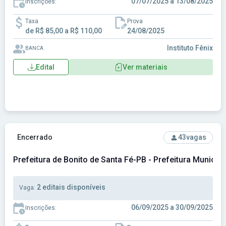
07/07/2025 a 13/08/2025
Inscrições:
Taxa
Prova
de R$ 85,00 a R$ 110,00
24/08/2025
Instituto Fênix
BANCA
Edital
Ver materiais
Ver concurso: Prefeitura de Bonito de Santa Fé-PB - Prefeit
Encerrado
43
vagas
Prefeitura de Bonito de Santa Fé-PB - Prefeitura Municip
2 editais disponíveis
Vaga:
06/09/2025 a 30/09/2025
Inscrições: