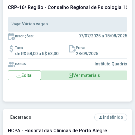
CRP-16ª Região - Conselho Regional de Psicologia 16ª Re
Várias vagas
Vaga:
07/07/2025 a 18/08/2025
Inscrições:
Taxa
Prova
de R$ 58,00 a R$ 63,00
28/09/2025
Instituto Quadrix
BANCA
Edital
Ver materiais
Ver concurso: HCPA - Hospital das Clínicas de Porto Alegre
Encerrado
Indefinido
HCPA - Hospital das Clínicas de Porto Alegre