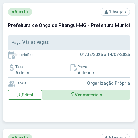
Ver concurso: Prefeitura de Onça de Pitangui-MG - Prefeitu
Aberto
10
vagas
Prefeitura de Onça de Pitangui-MG - Prefeitura Municipa
Várias vagas
Vaga:
01/07/2025 a 14/07/2025
Inscrições:
Taxa
Prova
A definir
A definir
Organização Própria
BANCA
Edital
Ver materiais
Ver concurso: Prefeitura de Santa Maria da Boa Vista-PE - P
Aberto
51
vagas