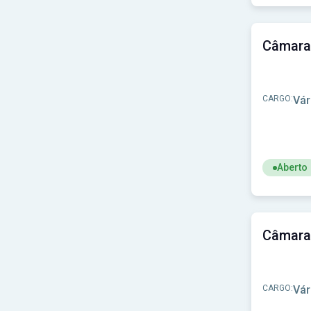
Ver concu
Prefeitura de Monte Alegre do Sul-SP
(1)
Prefeitura de Monte Carlo-SC
(1)
Prefeitura de Oliveira Fortes-MG
(1)
Prefeitura de Paranapoema-PR
(1)
Prefeitura de Parnamirim-PE
(1)
Prefeitura de Pedra Branca - CE
(1)
Prefeitura de Pedra Dourada-MG
(1)
CARGO:
Vár
Prefeitura de Pedro Canário-ES
(1)
Prefeitura de Pedro Teixeira-MG
(1)
Prefeitura de Pedrão-BA
(1)
Prefeitura de Pirapora do Bom Jesus-SP
(1)
Prefeitura de Planalto-RS
(1)
Aberto
Prefeitura de Pomerode - SC
(1)
Ver concu
Prefeitura de Santa Cruz do Xingu-MT
(1)
Prefeitura de Santa Filomena-PE
(1)
Prefeitura de Santo Antônio da Barra-GO
(1)
Prefeitura de Santo Antônio de Posse-SP
(1)
Prefeitura de Santos - SP
(1)
Prefeitura de Serro-MG
(1)
Prefeitura de Sobrado-PB
(1)
CARGO:
Vár
Prefeitura de São Félix de Minas-MG
(1)