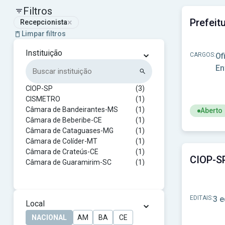
Filtros
×
Recepcionista
Limpar filtros
⌄
Instituição
CARGOS:
Of
En
CIOP-SP
(3)
CISMETRO
(1)
Câmara de Bandeirantes-MS
(1)
Aberto
Câmara de Beberibe-CE
(1)
Ver concur
Câmara de Cataguases-MG
(1)
Câmara de Colíder-MT
(1)
Câmara de Crateús-CE
(1)
Câmara de Guaramirim-SC
(1)
Câmara de Jaguaribara-CE
(1)
Câmara de Jardim-MS
(1)
Câmara de Mongaguá-SP
(1)
EDITAIS:
3 e
⌄
Local
Câmara de Montalvânia-MG
(1)
Câmara de Montanha-ES
(1)
NACIONAL
AM
BA
CE