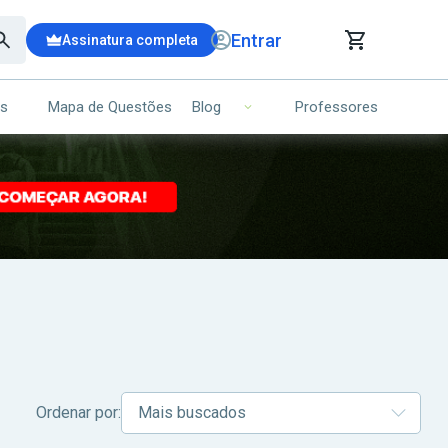
Entrar
Assinatura completa
is
Mapa de Questões
Professores
Blog
RRINHO DE COMPRAS
NS (00)
Ops!
Seu carrinho ainda está vazio.
Voltar para a loja
Ordenar por: