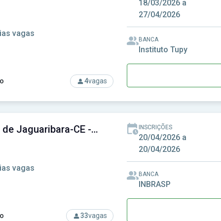
18/03/2026 a
27/04/2026
ias vagas
BANCA
Instituto Tupy
o
4
vagas
rso: Câmara de Guaramirim-SC - Câmara Municipal de Guaramiri
Câmara de Jaguaribara-CE - Câmara Municipal de Jaguaribara-CE
INSCRIÇÕES
20/04/2026 a
20/04/2026
ias vagas
BANCA
INBRASP
o
33
vagas