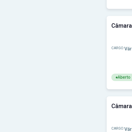
Ver concu
CARGO:
Vár
Aberto
Ver concu
CARGO:
Vár