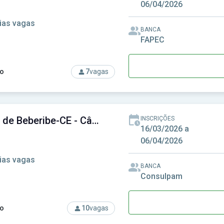
06/04/2026
ias vagas
BANCA
FAPEC
o
7
vagas
rso: Câmara de Bandeirantes-MS - Câmara Municipal de Bandei
Câmara de Beberibe-CE - Câmara Municipal de Beberibe-CE
INSCRIÇÕES
16/03/2026 a
06/04/2026
ias vagas
BANCA
Consulpam
o
10
vagas