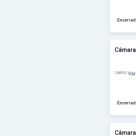
Prefeitura de São Sebastião do Passé-BA
(1)
Prefeitura de Tabapuã-SP
(1)
Prefeitura de Taiúva-SP
(1)
Prefeitura de Terra Roxa-PR
(1)
Encerrad
Prefeitura de Vargem Grande Paulista-SP
(1)
Ver concu
Prefeitura de Xambrê-PR
(1)
Prefeitura de Água Comprida-MG
(1)
CARGO:
Vár
Encerrad
Ver concu