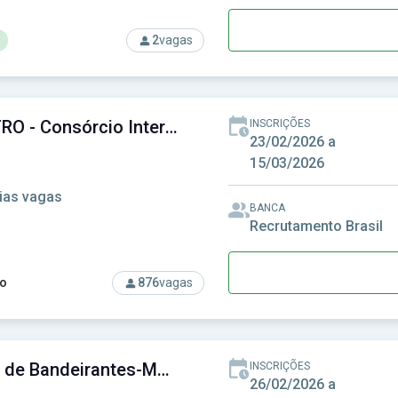
2
vagas
rso: CIOP-SP - Consórcio Intermunicipal do Oeste Paulista
CISMETRO - Consórcio Intermunicipal de Saúde da Região Metropolitana de Campinas
INSCRIÇÕES
23/02/2026 a
15/03/2026
ias vagas
BANCA
Recrutamento Brasil
o
876
vagas
rso: CISMETRO - Consórcio Intermunicipal de Saúde da Região 
Câmara de Bandeirantes-MS - Câmara Municipal de Bandeirantes-MS
INSCRIÇÕES
26/02/2026 a