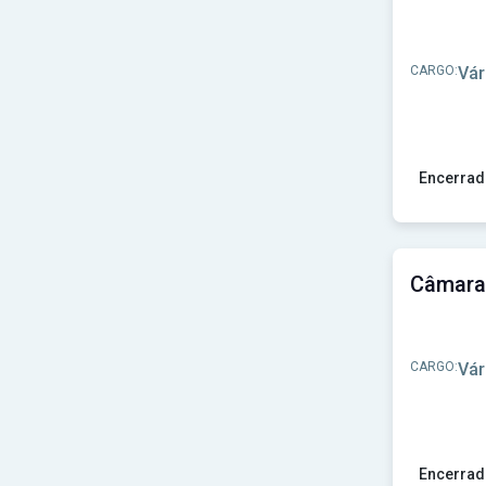
CARGO:
Vár
Encerrad
Ver concu
CARGO:
Vár
Encerrad