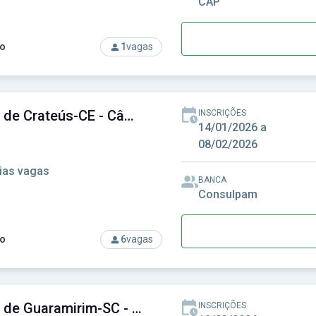
CAP
o
1
vagas
rso: Câmara de Colíder-MT - Câmara Municipal de Colíder-MT
Câmara de Crateús-CE - Câmara Municipal de Crateús-CE
INSCRIÇÕES
14/01/2026 a
08/02/2026
ias vagas
BANCA
Consulpam
o
6
vagas
rso: Câmara de Crateús-CE - Câmara Municipal de Crateús-CE
Câmara de Guaramirim-SC - Câmara Municipal de Guaramirim-SC
INSCRIÇÕES