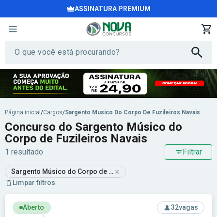
ASSINATURA PREMIUM
Página inicial
/
Cargos
/
Sargento Musico Do Corpo De Fuzileiros Navais
Concurso do Sargento Músico do
Corpo de Fuzileiros Navais
1 resultado
Filtrar
×
Sargento Músico do Corpo de Fuzileiros Navais
Limpar filtros
Ver concurso: Marinha do Brasil
Aberto
32
vagas