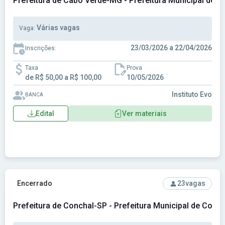
Prefeitura de Cabo Verde-MG - Prefeitura Municipal de 
Várias vagas
Vaga:
23/03/2026 a 22/04/2026
Inscrições:
Taxa
Prova
de R$ 50,00 a R$ 100,00
10/05/2026
Instituto Evo
BANCA
Edital
Ver materiais
Ver concurso: Prefeitura de Conchal-SP - Prefeitura Munici
Encerrado
23
vagas
Prefeitura de Conchal-SP - Prefeitura Municipal de Conc