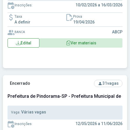
10/02/2026 a 16/03/2026
Inscrições:
Taxa
Prova
A definir
19/04/2026
ABCP
BANCA
Edital
Ver materiais
Ver concurso: Prefeitura de Pindorama-SP - Prefeitura Mun
Encerrado
31
vagas
Prefeitura de Pindorama-SP - Prefeitura Municipal de P
Várias vagas
Vaga:
12/05/2026 a 11/06/2026
Inscrições: