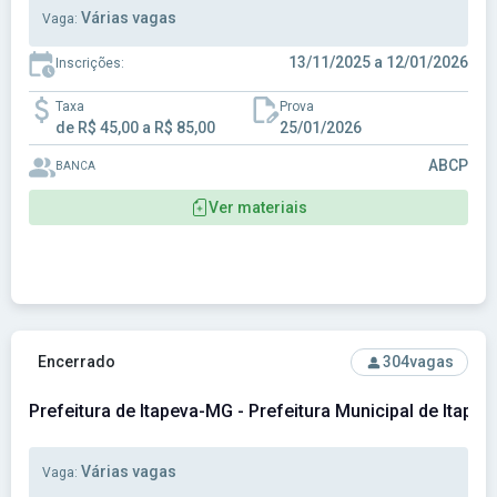
Várias vagas
Vaga:
13/11/2025 a 12/01/2026
Inscrições:
Taxa
Prova
de R$ 45,00 a R$ 85,00
25/01/2026
ABCP
BANCA
Ver materiais
Ver concurso: Prefeitura de Itapeva-MG - Prefeitura Munici
Encerrado
304
vagas
Prefeitura de Itapeva-MG - Prefeitura Municipal de Itape
Várias vagas
Vaga: