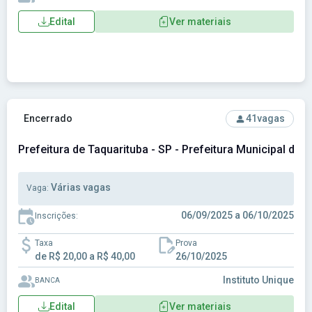
Edital
Ver materiais
Ver concurso: Prefeitura de Taquarituba - SP - Prefeitura Mu
Encerrado
41
vagas
Prefeitura de Taquarituba - SP - Prefeitura Municipal de T
Várias vagas
Vaga:
06/09/2025 a 06/10/2025
Inscrições:
Taxa
Prova
de R$ 20,00 a R$ 40,00
26/10/2025
Instituto Unique
BANCA
Edital
Ver materiais