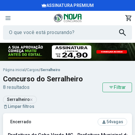
ASSINATURA PREMIUM
Página inicial
/
Cargos
/
Serralheiro
Concurso do Serralheiro
8 resultados
Filtrar
×
Serralheiro
Limpar filtros
Ver concurso: Prefeitura de Cabo Verde-MG - Prefeitura Mu
Encerrado
54
vagas