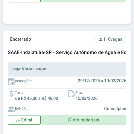
Ver concurso: SAAE-Indaiatuba-SP - Serviço Autônomo de Á
Encerrado
110
vagas
SAAE-Indaiatuba-SP - Serviço Autônomo de Água e Esgoto
Várias vagas
Vaga:
29/12/2025 a 10/02/2026
Inscrições:
Taxa
Prova
de R$ 46,00 a R$ 48,00
15/03/2026
Consulplan
BANCA
Edital
Ver materiais