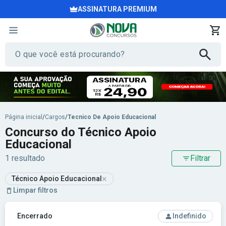
ASSINATURA PREMIUM
Página inicial
/
Cargos
/
Tecnico De Apoio Educacional
Concurso do Técnico Apoio
Educacional
1 resultado
Filtrar
×
Técnico Apoio Educacional
Limpar filtros
Ver concurso: Prefeitura de Campo Novo do Parecis - MT - 
Encerrado
Indefinido