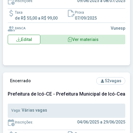
09/06/2025 a 08/07/2025
Inscrições:
Taxa
Prova
de R$ 55,00 a R$ 99,00
07/09/2025
Vunesp
BANCA
Edital
Ver materiais
Ver concurso: Prefeitura de Icó-CE - Prefeitura Municipal de
Encerrado
52
vagas
Prefeitura de Icó-CE - Prefeitura Municipal de Icó-Ceará
Várias vagas
Vaga:
04/06/2025 a 29/06/2025
Inscrições: