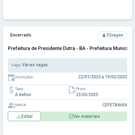
Ver concurso: Prefeitura de Presidente Dutra - BA - Prefeitu
Encerrado
32
vagas
Prefeitura de Presidente Dutra - BA - Prefeitura Municipal
Várias vagas
Vaga:
22/01/2025 a 19/02/2025
Inscrições:
Taxa
Prova
A definir
23/03/2025
CEFETBAHIA
BANCA
Edital
Ver materiais