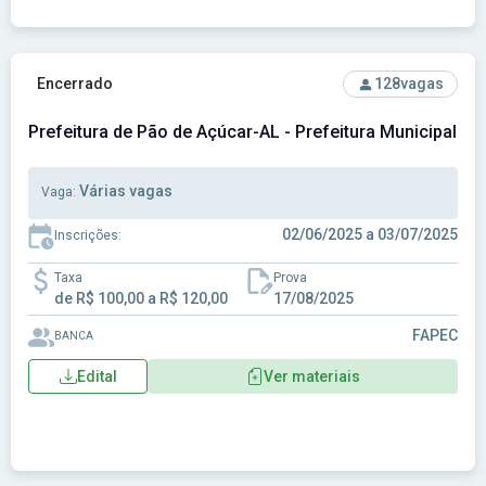
Ver concurso: Prefeitura de Pão de Açúcar-AL - Prefeitura 
Encerrado
128
vagas
Prefeitura de Pão de Açúcar-AL - Prefeitura Municipal d
Várias vagas
Vaga:
02/06/2025 a 03/07/2025
Inscrições:
Taxa
Prova
de R$ 100,00 a R$ 120,00
17/08/2025
FAPEC
BANCA
Edital
Ver materiais