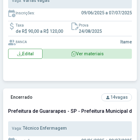
Várias vagas
Vaga:
09/06/2025 a 07/07/2025
Inscrições:
Taxa
Prova
de R$ 90,00 a R$ 120,00
24/08/2025
Itame
BANCA
Edital
Ver materiais
Ver concurso: Prefeitura de Guararapes - SP - Prefeitura Mu
Encerrado
14
vagas
Prefeitura de Guararapes - SP - Prefeitura Municipal de 
Técnico Enfermagem
Vaga: