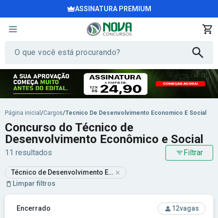
ASSINATURA PREMIUM
Página inicial
/
Cargos
/
Tecnico De Desenvolvimento Economico E Social
Concurso do Técnico de
Desenvolvimento Econômico e Social
11 resultados
Filtrar
×
Técnico de Desenvolvimento Econômico e Social
Limpar filtros
Ver concurso: Prefeitura de Anchieta-SC - Prefeitura Munici
Encerrado
12
vagas