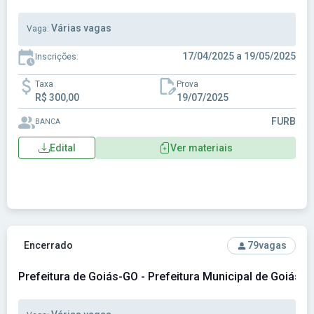
Várias vagas
Vaga:
17/04/2025 a 19/05/2025
Inscrições:
Taxa
Prova
R$ 300,00
19/07/2025
FURB
BANCA
Edital
Ver materiais
Ver concurso: Prefeitura de Goiás-GO - Prefeitura Municipa
Encerrado
79
vagas
Prefeitura de Goiás-GO - Prefeitura Municipal de Goiás-