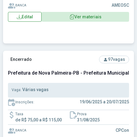
AMEOSC
BANCA
Edital
Ver materiais
Ver concurso: Prefeitura de Nova Palmeira-PB - Prefeitura 
Encerrado
97
vagas
Prefeitura de Nova Palmeira-PB - Prefeitura Municipal d
Várias vagas
Vaga:
19/06/2025 a 20/07/2025
Inscrições:
Taxa
Prova
de R$ 75,00 a R$ 115,00
31/08/2025
CPCon
BANCA