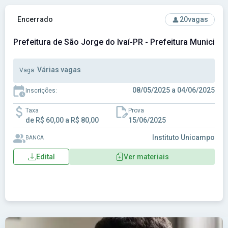
Ver concurso: Prefeitura de São Jorge do Ivaí-PR - Prefeitu
Encerrado
20
vagas
Prefeitura de São Jorge do Ivaí-PR - Prefeitura Municipa
Várias vagas
Vaga:
08/05/2025 a 04/06/2025
Inscrições:
Taxa
Prova
de R$ 60,00 a R$ 80,00
15/06/2025
Instituto Unicampo
BANCA
Edital
Ver materiais