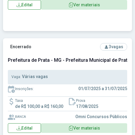
Edital
Ver materiais
Ver concurso: Prefeitura de Prata - MG - Prefeitura Municipa
Encerrado
3
vagas
Prefeitura de Prata - MG - Prefeitura Municipal de Prata 
Várias vagas
Vaga:
01/07/2025 a 31/07/2025
Inscrições:
Taxa
Prova
de R$ 100,00 a R$ 160,00
17/08/2025
Omni Concursos Públicos
BANCA
Edital
Ver materiais