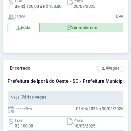
Taxa
Prova
de R$ 120,00 a R$ 150,00
20/07/2025
UPA
BANCA
Edital
Ver materiais
Ver concurso: Prefeitura de Iporã do Oeste - SC - Prefeitura
Encerrado
4
vagas
Prefeitura de Iporã do Oeste - SC - Prefeitura Municipal 
Várias vagas
Vaga:
01/04/2025 a 30/04/2025
Inscrições:
Taxa
Prova
R$ 100,00
18/05/2025