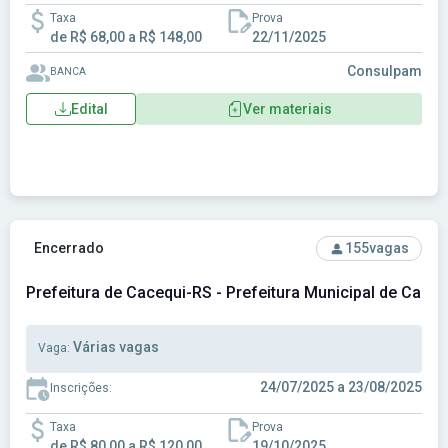
Taxa
Prova
de R$ 68,00 a R$ 148,00
22/11/2025
Consulpam
BANCA
Edital
Ver materiais
Ver concurso: Prefeitura de Cacequi-RS - Prefeitura Munici
Encerrado
155
vagas
Prefeitura de Cacequi-RS - Prefeitura Municipal de Cace
Várias vagas
Vaga:
24/07/2025 a 23/08/2025
Inscrições:
Taxa
Prova
de R$ 80,00 a R$ 120,00
19/10/2025