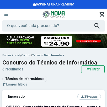
ASSINATURA PREMIUM
Página inicial
/
Cargos
/
Tecnico De Informatica
Concurso do Técnico de Informática
6 resultados
Filtrar
×
Técnico de Informática
Limpar filtros
Ver concurso: CIDASC - Companhia Integrada de Desenvolvim
Encerrado
28
vagas