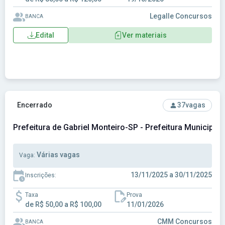
Legalle Concursos
BANCA
Edital
Ver materiais
Ver concurso: Prefeitura de Gabriel Monteiro-SP - Prefeitur
Encerrado
37
vagas
Prefeitura de Gabriel Monteiro-SP - Prefeitura Municipal
Várias vagas
Vaga:
13/11/2025 a 30/11/2025
Inscrições:
Taxa
Prova
de R$ 50,00 a R$ 100,00
11/01/2026
CMM Concursos
BANCA