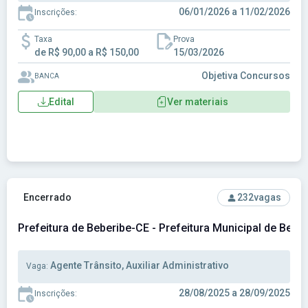
06/01/2026 a 11/02/2026
Inscrições:
Taxa
Prova
de R$ 90,00 a R$ 150,00
15/03/2026
Objetiva Concursos
BANCA
Edital
Ver materiais
Ver concurso: Prefeitura de Beberibe-CE - Prefeitura Munic
Encerrado
232
vagas
Prefeitura de Beberibe-CE - Prefeitura Municipal de Bebe
Agente Trânsito, Auxiliar Administrativo
Vaga:
28/08/2025 a 28/09/2025
Inscrições: