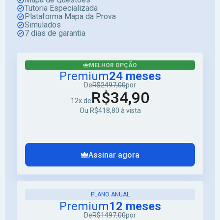
Tutoria Especializada
Plataforma Mapa da Prova
Simulados
7 dias de garantia
MELHOR OPÇÃO
Premium
24 meses
De
R$2497,00
por
R$34,90
12x de
Ou R$418,80 à vista
Assinar agora
PLANO ANUAL
Premium
12 meses
De
R$1497,00
por