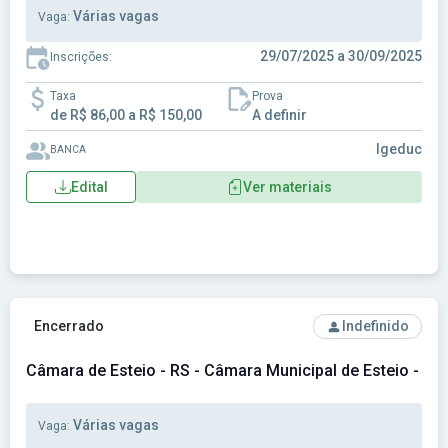
Várias vagas
Vaga:
29/07/2025 a 30/09/2025
Inscrições:
Taxa
Prova
de R$ 86,00 a R$ 150,00
A definir
Igeduc
BANCA
Edital
Ver materiais
Ver concurso: Câmara de Esteio - RS - Câmara Municipal de 
Encerrado
Indefinido
Câmara de Esteio - RS - Câmara Municipal de Esteio - RS
Várias vagas
Vaga: