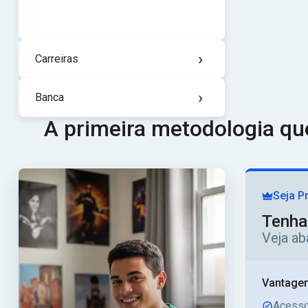
›
Carreiras
›
Banca
A primeira metodologia q
Seja P
Tenha
Veja ab
Vantagen
Acesso