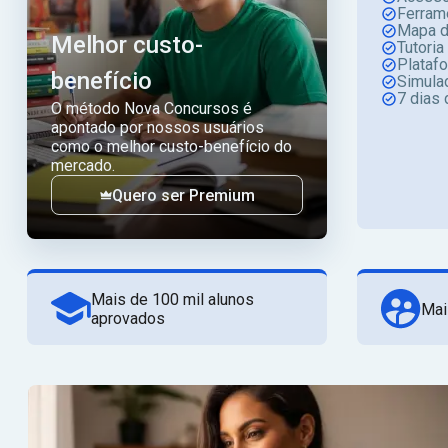
Ferram
Mapa d
Melhor custo-
Tutoria
Plataf
benefício
Simula
7 dias 
O método Nova Concursos é
apontado por nossos usuários
como o melhor custo-benefício do
mercado.
Quero ser Premium
Mais de 100 mil alunos
Mai
aprovados