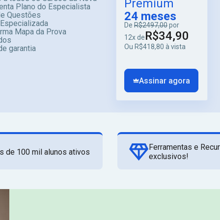
Premium
enta Plano do Especialista
24 meses
e Questões
 Especializada
De
R$2497,00
por
orma Mapa da Prova
R$34,90
12x de
dos
Ou R$418,80 à vista
de garantia
Assinar agora
Ferramentas e Recu
s de 100 mil alunos ativos
exclusivos!