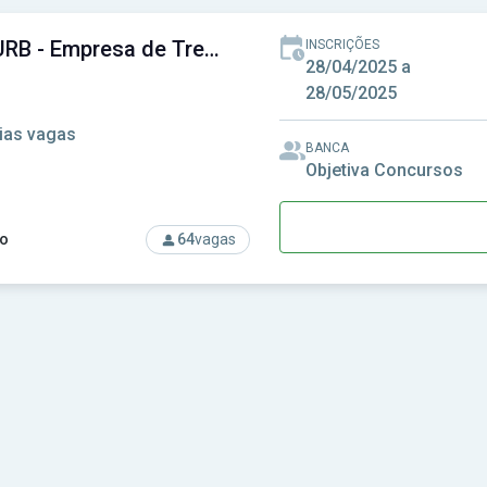
TRENSURB - Empresa de Trens Urbanos de Porto Alegre S.A.
INSCRIÇÕES
tradas
28/04/2025 a
28/05/2025
ias vagas
BANCA
Objetiva Concursos
o
64
vagas
rso: TRENSURB - Empresa de Trens Urbanos de Porto Alegre S.A