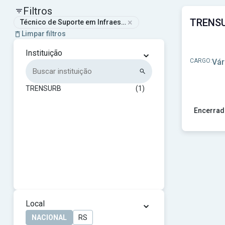
Filtros
×
Técnico de Suporte em Infraestrutura de Transportes Área Es
Limpar filtros
⌄
Instituição
CARGO:
Vár
TRENSURB
(1)
Encerrad
Ver concu
⌄
Local
NACIONAL
RS