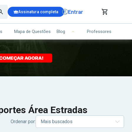
Entrar
Assinatura completa
is
Mapa de Questões
Professores
Blog
RRINHO DE COMPRAS
NS (00)
Ops!
Seu carrinho ainda está vazio.
Voltar para a loja
portes Área Estradas
Ordenar por: