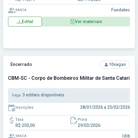
Fundatec
BANCA
Edital
Ver materiais
Ver concurso: CBM-SC - Corpo de Bombeiros Militar de Sant
Encerrado
10
vagas
CBM-SC - Corpo de Bombeiros Militar de Santa Catarina
3 editais disponíveis
Vaga:
28/01/2026 a 25/02/2026
Inscrições:
Taxa
Prova
R$ 250,00
29/03/2026
Idib
BANCA