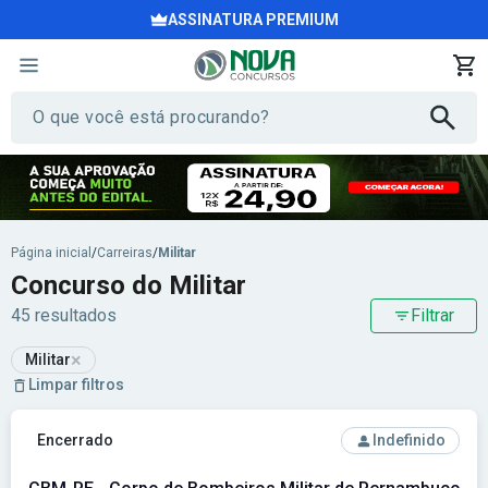
ASSINATURA PREMIUM
Página inicial
/
Carreiras
/
Militar
Concurso do Militar
45 resultados
Filtrar
×
Militar
Limpar filtros
Ver concurso: CBM-PE - Corpo de Bombeiros Militar de Pe
Encerrado
Indefinido