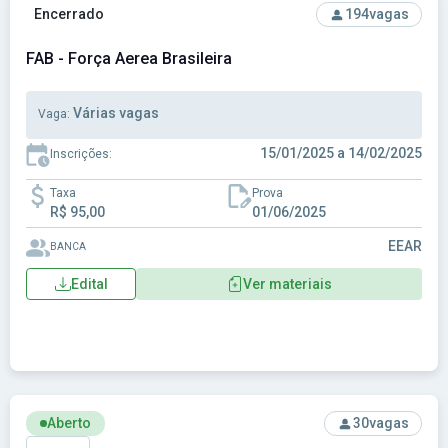
Ver concurso: FAB - Força Aerea Brasileira
Encerrado
194
vagas
FAB - Força Aerea Brasileira
Várias vagas
Vaga:
15/01/2025 a 14/02/2025
Inscrições:
Taxa
Prova
R$ 95,00
01/06/2025
EEAR
BANCA
Edital
Ver materiais
Ver concurso: IME - Instituto Militar de Engenharia
Aberto
30
vagas