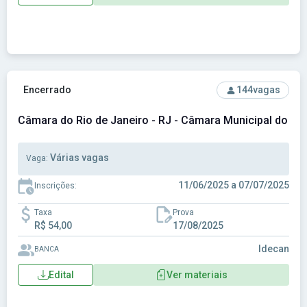
Ver concurso: Câmara do Rio de Janeiro - RJ - Câmara Munici
Encerrado
144
vagas
Câmara do Rio de Janeiro - RJ - Câmara Municipal do Rio
Várias vagas
Vaga:
11/06/2025 a 07/07/2025
Inscrições:
Taxa
Prova
R$ 54,00
17/08/2025
Idecan
BANCA
Edital
Ver materiais