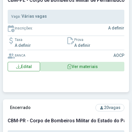
CBM-PE - Corpo de Bombeiros Militar de Pernambuco
Várias vagas
Vaga:
A definir
Inscrições:
Taxa
Prova
A definir
A definir
AOCP
BANCA
Edital
Ver materiais
Ver concurso: CBM-PR - Corpo de Bombeiros Militar do Est
Encerrado
20
vagas
CBM-PR - Corpo de Bombeiros Militar do Estado do Para