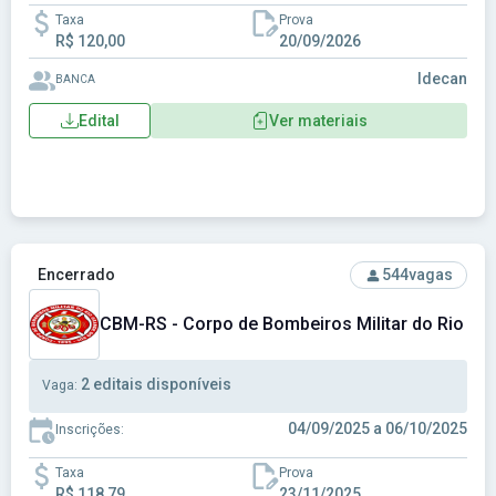
Taxa
Prova
R$ 120,00
20/09/2026
Idecan
BANCA
Edital
Ver materiais
Ver concurso: CBM-RS - Corpo de Bombeiros Militar do Rio 
Encerrado
544
vagas
CBM-RS - Corpo de Bombeiros Militar do Rio Gr
2 editais disponíveis
Vaga:
04/09/2025 a 06/10/2025
Inscrições:
Taxa
Prova
R$ 118,79
23/11/2025