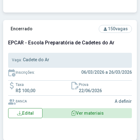
Ver concurso: EPCAR - Escola Preparatória de Cadetes do A
Encerrado
150
vagas
EPCAR - Escola Preparatória de Cadetes do Ar
Cadete do Ar
Vaga:
06/03/2026 a 26/03/2026
Inscrições:
Taxa
Prova
R$ 100,00
22/06/2026
A definir
BANCA
Edital
Ver materiais