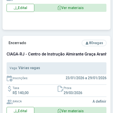
Edital
Ver materiais
Ver concurso: CIAGA-RJ - Centro de Instrução Almirante Gra
Encerrado
80
vagas
CIAGA-RJ - Centro de Instrução Almirante Graça Aranha
Várias vagas
Vaga:
23/01/2026 a 29/01/2026
Inscrições:
Taxa
Prova
R$ 140,00
29/03/2026
A definir
BANCA
Edital
Ver materiais