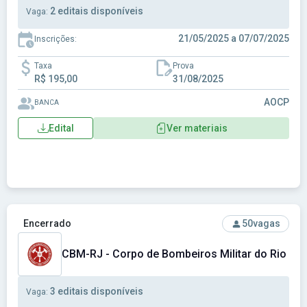
2 editais disponíveis
Vaga:
21/05/2025 a 07/07/2025
Inscrições:
Taxa
Prova
R$ 195,00
31/08/2025
AOCP
BANCA
Edital
Ver materiais
Ver concurso: CBM-RJ - Corpo de Bombeiros Militar do Rio 
Encerrado
50
vagas
CBM-RJ - Corpo de Bombeiros Militar do Rio de 
3 editais disponíveis
Vaga: