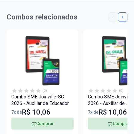
Combos relacionados
(0)
(0)
Combo SME Joinville-SC
Combo SME Joinville
2026 - Auxiliar de Educador
2026 - Auxiliar de
Desenvolvimento - In
R$ 10,06
R$ 10,06
7x de
7x de
Juvenil
Comprar
Comprar