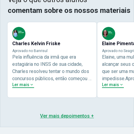
comentam sobre os nossos materiais
Charles Kelvin Friske
Elaine Piment
Aprovado no Banrisul
Aprovado no Seagri
Pela influência da irmã que era
Elaine, uma mu
estagiária no INSS de sua cidade,
alcançar seus 
Charles resolveu tentar o mundo dos
que ser uma mul
concursos públicos, então começou a
impedisse.Apr
Ler mais
Ler mais
estudar com contéudo gratuito que a
concursos públ
Nova oferece através do Youtube, e a
aprovada pela 
partir das aulas resolveu adquirir o
Nova Concursos
curso específico para ter uma
ter determinaç
preparação completa, e o resultado
objetivos para 
Ver mais depoimentos +
não poderia ser diferente quando
conta melhor na
abriu o concurso para o Banco da sua
sua vida e qua