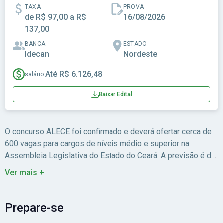
TAXA
PROVA
de R$ 97,00 a R$
16/08/2026
137,00
BANCA
ESTADO
Idecan
Nordeste
Até R$ 6.126,48
salário:
Baixar Edital
O concurso ALECE foi confirmado e deverá ofertar cerca de
600 vagas para cargos de níveis médio e superior na
Assembleia Legislativa do Estado do Ceará. A previsão é de
que o edital seja publicado em maio de 2026, conforme
Ver mais +
anunciado pelo presidente da Casa, deputado Romeu
Aldigueri.
Para mais informações, consulte o
guia completo
do concurso ALECE, que reúne detalhes sobre a situação
Prepare-se
atual do certame, cargos previstos, remuneração, etapas da