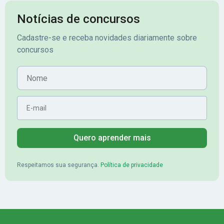
cidade, o Banrisul. Se tornou
obstáculos para
assinante premium e em seguida
sonhada aprova
Notícias de concursos
veio o resultado, aprovado com
no concurso do 
Cadastre-se e receba novidades diariamente sobre
mérito no concurso do
Pimenta - Apro
concursos
Banrisul.Charles Kelvin Friske -
Lugar no conc
Aprovado no Banrisul
Nome
E-mail
Quero aprender mais
Respeitamos sua segurança.
Política de privacidade