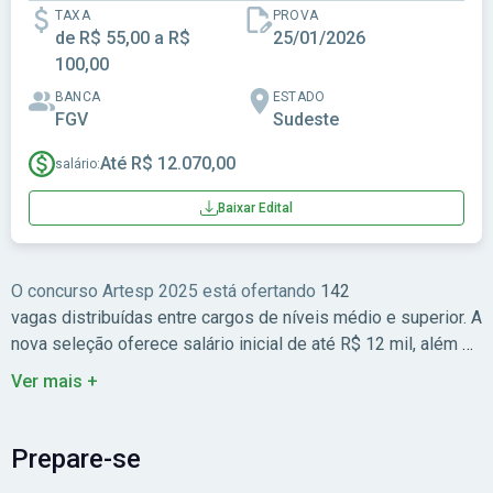
TAXA
PROVA
de R$ 55,00 a R$
25/01/2026
100,00
BANCA
ESTADO
FGV
Sudeste
Até R$ 12.070,00
salário:
Baixar Edital
O concurso Artesp 2025 está ofertando
142
vagas distribuídas entre cargos de níveis médio e superior. A
nova seleção oferece salário inicial de até R$ 12 mil, além de
benefícios.
Para mais informações, consulte o
guia
Ver mais +
completo
do concurso Artesp, que apresenta todos os
detalhes sobre a situação atual, requisitos, etapas e
cronograma. E para iniciar os estudos, confira os materiais
Prepare-se
preparatórios para o concurso Artesp!