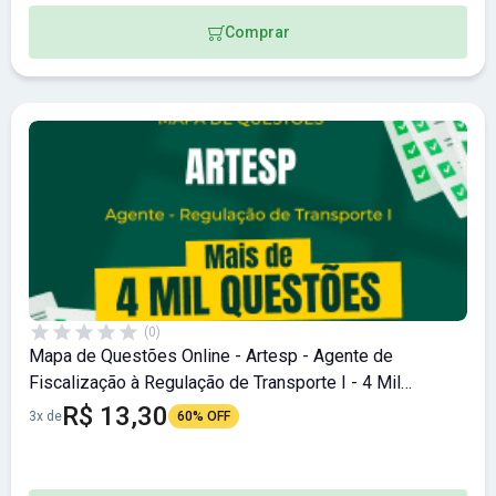
Comprar
(0)
Mapa de Questões Online - Artesp - Agente de
Fiscalização à Regulação de Transporte I - 4 Mil
Questões
R$ 13,30
3x de
60% OFF