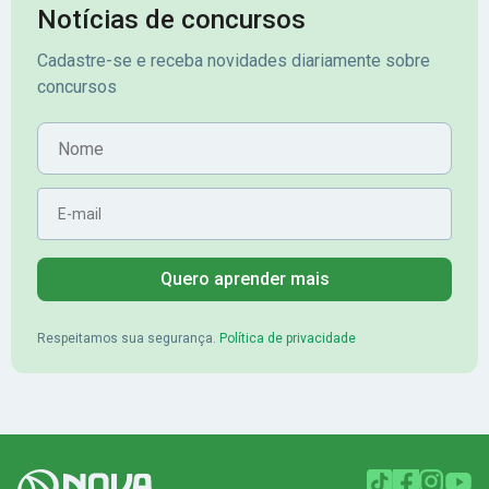
assinante premium e em seguida
sonhada aprova
Notícias de concursos
veio o resultado, aprovado com
no concurso do 
Cadastre-se e receba novidades diariamente sobre
mérito no concurso do
Pimenta - Apro
concursos
Banrisul.Charles Kelvin Friske -
Lugar no conc
Aprovado no Banrisul
Nome
E-mail
Quero aprender mais
Respeitamos sua segurança.
Política de privacidade