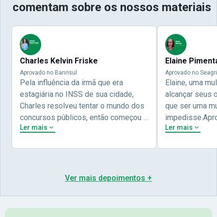
comentam sobre os nossos materiais
Charles Kelvin Friske
Elaine Piment
Aprovado no Banrisul
Aprovado no Seagri
Pela influência da irmã que era
Elaine, uma mu
estagiária no INSS de sua cidade,
alcançar seus 
Charles resolveu tentar o mundo dos
que ser uma mul
concursos públicos, então começou a
impedisse.Apr
Ler mais
Ler mais
estudar com contéudo gratuito que a
concursos públ
Nova oferece através do Youtube, e a
aprovada pela 
partir das aulas resolveu adquirir o
Nova Concursos
curso específico para ter uma
ter determinaç
preparação completa, e o resultado
objetivos para 
Ver mais depoimentos +
não poderia ser diferente quando
conta melhor na
abriu o concurso para o Banco da sua
sua vida e qua
cidade, o Banrisul. Se tornou
obstáculos para