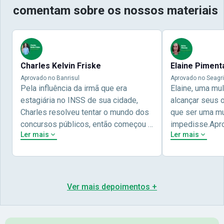
comentam sobre os nossos materiais
Charles Kelvin Friske
Elaine Piment
Aprovado no Banrisul
Aprovado no Seagri
Pela influência da irmã que era
Elaine, uma mu
estagiária no INSS de sua cidade,
alcançar seus 
Charles resolveu tentar o mundo dos
que ser uma mul
concursos públicos, então começou a
impedisse.Apr
Ler mais
Ler mais
estudar com contéudo gratuito que a
concursos públ
Nova oferece através do Youtube, e a
aprovada pela 
partir das aulas resolveu adquirir o
Nova Concursos
curso específico para ter uma
ter determinaç
preparação completa, e o resultado
objetivos para 
Ver mais depoimentos +
não poderia ser diferente quando
conta melhor na
abriu o concurso para o Banco da sua
sua vida e qua
cidade, o Banrisul. Se tornou
obstáculos para