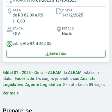
10/09/2025 a 13/10/2025
INSCRIÇÕES
TAXA
PROVA
de R$ 82,00 a R$
14/12/2025
110,00
BANCA
ESTADO
FGV
Norte
Até R$ 4.462,35
salário:
Baixar Edital
Edital 01 - 2025 - Geral - ALEAM
do
ALEAM
está com
status
Encerrado
. Os cargos previstos são
Analista
Legislativo
,
Agente Legislativo
. São ofertadas
59
vagas. A
remuneração chega a
Até R$ 4.462,35
. As inscrições estão
Ver mais +
previstas de
10/09/2025
a
13/10/2025
. A data da prova é
14/12/2025
. A banca organizadora é
FGV
. A taxa de inscrição
é
de R$ 82,00 a R$ 110,00
. Abrangência:
Norte
.
Prepare-se