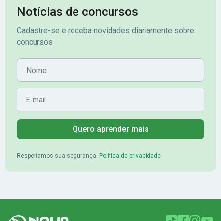
assinante premium e em seguida
sonhada aprova
Notícias de concursos
veio o resultado, aprovado com
no concurso do 
Cadastre-se e receba novidades diariamente sobre
mérito no concurso do
Pimenta - Apro
concursos
Banrisul.Charles Kelvin Friske -
Lugar no conc
Aprovado no Banrisul
Nome
E-mail
Quero aprender mais
Respeitamos sua segurança.
Política de privacidade