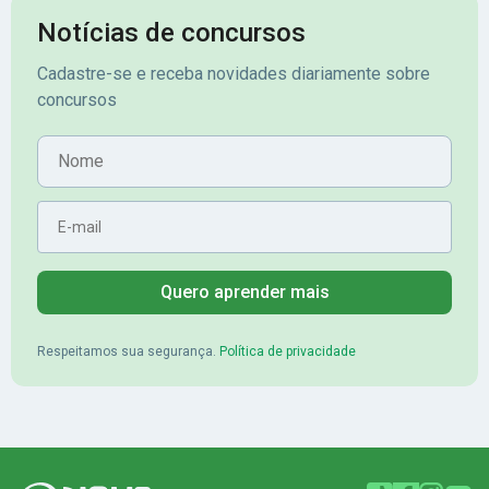
assinante premium e em seguida
sonhada aprova
Notícias de concursos
veio o resultado, aprovado com
no concurso do 
Cadastre-se e receba novidades diariamente sobre
mérito no concurso do
Pimenta - Apro
concursos
Banrisul.Charles Kelvin Friske -
Lugar no conc
Aprovado no Banrisul
Nome
E-mail
Quero aprender mais
Respeitamos sua segurança.
Política de privacidade