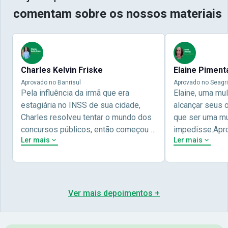
comentam sobre os nossos materiais
Charles Kelvin Friske
Elaine Piment
Aprovado no Banrisul
Aprovado no Seagri
Pela influência da irmã que era
Elaine, uma mu
estagiária no INSS de sua cidade,
alcançar seus 
Charles resolveu tentar o mundo dos
que ser uma mul
concursos públicos, então começou a
impedisse.Apr
Ler mais
Ler mais
estudar com contéudo gratuito que a
concursos públ
Nova oferece através do Youtube, e a
aprovada pela 
partir das aulas resolveu adquirir o
Nova Concursos
curso específico para ter uma
ter determinaç
preparação completa, e o resultado
objetivos para 
Ver mais depoimentos +
não poderia ser diferente quando
conta melhor na
abriu o concurso para o Banco da sua
sua vida e qua
cidade, o Banrisul. Se tornou
obstáculos para