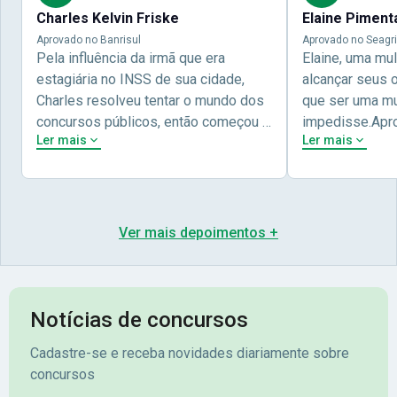
Charles Kelvin Friske
Elaine Piment
Aprovado no Banrisul
Aprovado no Seagri
Pela influência da irmã que era
Elaine, uma mu
estagiária no INSS de sua cidade,
alcançar seus 
Charles resolveu tentar o mundo dos
que ser uma mul
concursos públicos, então começou a
impedisse.Apr
Ler mais
Ler mais
estudar com contéudo gratuito que a
concursos públ
Nova oferece através do Youtube, e a
aprovada pela 
partir das aulas resolveu adquirir o
Nova Concursos
curso específico para ter uma
ter determinaç
preparação completa, e o resultado
objetivos para 
Ver mais depoimentos +
não poderia ser diferente quando
conta melhor na
abriu o concurso para o Banco da sua
sua vida e qua
cidade, o Banrisul. Se tornou
obstáculos para
assinante premium e em seguida
sonhada aprova
Notícias de concursos
veio o resultado, aprovado com
no concurso do 
Cadastre-se e receba novidades diariamente sobre
mérito no concurso do
Pimenta - Apro
concursos
Banrisul.Charles Kelvin Friske -
Lugar no conc