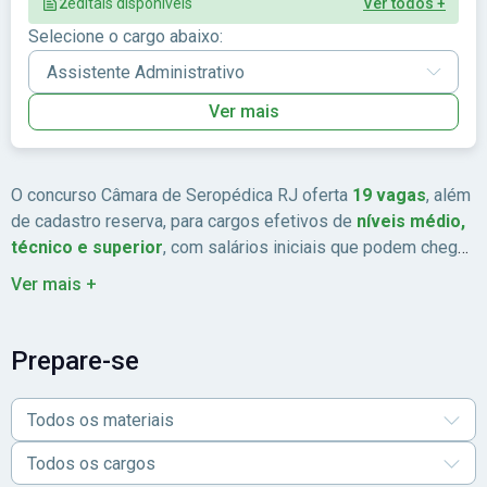
2
editais disponíveis
Ver todos +
Selecione o cargo abaixo:
Ver mais
O concurso Câmara de Seropédica RJ oferta
19 vagas
, além
de cadastro reserva, para cargos efetivos de
níveis médio,
técnico e superior
, com salários iniciais que podem chegar
a
até R$ 4,2 mil
. As
provas serão aplicadas em 1º e 2 de
Ver mais +
agosto
.
Para mais informações, consulte o
guia completo
do concurso Câmara de Seropédica RJ, que apresenta
detalhes sobre cargos, requisitos, etapas, cronograma e
Prepare-se
demais orientações. E para iniciar os estudos, confira os
materiais para o concurso Câmara de Seropédica RJ!
Todos os materiais
Todos os cargos