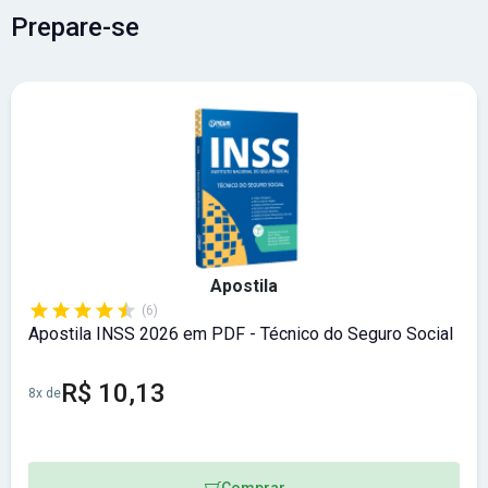
organizadora é
Instituto Unifil
. A taxa de inscrição é
de R$
Prepare-se
80,00 a R$ 150,00
. Abrangência:
Sul
.
Apostila
(6)
Apostila INSS 2026 em PDF - Técnico do Seguro Social
R$ 10,13
8x de
Comprar