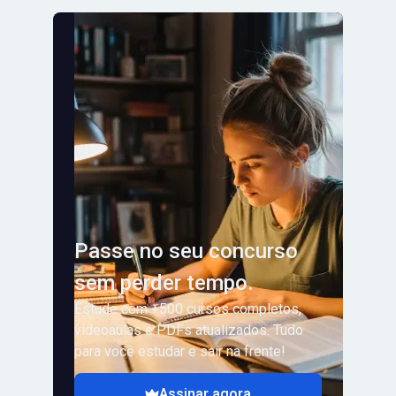
Passe no seu concurso
sem perder tempo.
Estude com +500 cursos completos,
videoaulas e PDFs atualizados. Tudo
para você estudar e sair na frente!
Assinar agora