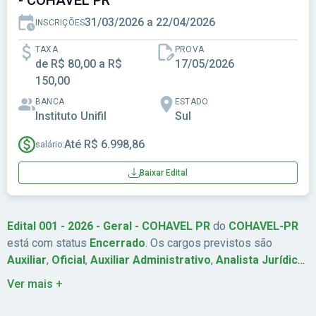
- COHAVEL PR
31/03/2026 a 22/04/2026
INSCRIÇÕES
TAXA
PROVA
de R$ 80,00 a R$
17/05/2026
150,00
BANCA
ESTADO
Instituto Unifil
Sul
Até R$ 6.998,86
salário:
Baixar Edital
Edital 001 - 2026 - Geral - COHAVEL PR
do
COHAVEL-PR
está com status
Encerrado
. Os cargos previstos são
Auxiliar
,
Oficial
,
Auxiliar Administrativo
,
Analista Jurídico
.
São ofertadas
7
vagas. A remuneração chega a
Até R$
Ver mais +
6.998,86
. As inscrições estão previstas de
31/03/2026
a
22/04/2026
. A data da prova é
17/05/2026
. A banca