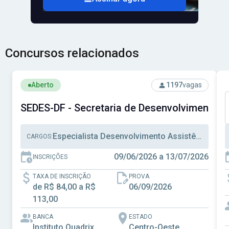
Concursos relacionados
Ver concurso: SEDES-DF - Secretaria de Desenvolvimento S
V
Aberto
1197
vagas
SEDES-DF - Secretaria de Desenvolvimento Soc
Especialista Desenvolvimento Assistência Social, Técnico Desenvolvimento Assistência Social, Técnico Administrativo
CARGOS:
09/06/2026 a 13/07/2026
INSCRIÇÕES
TAXA DE INSCRIÇÃO
PROVA
de R$ 84,00 a R$
06/09/2026
113,00
BANCA
ESTADO
Instituto Quadrix
Centro-Oeste