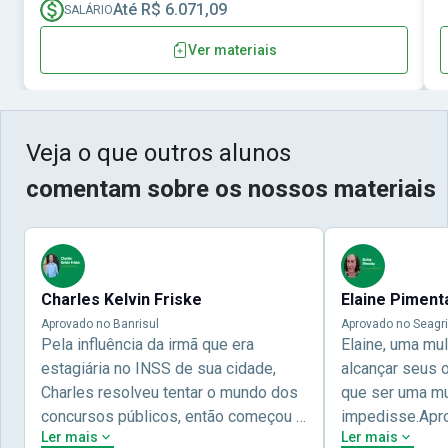
Até R$ 6.071,09
SALÁRIO
Ver materiais
Veja o que outros alunos
comentam sobre os nossos materiais
Charles Kelvin Friske
Elaine Piment
Aprovado no Banrisul
Aprovado no Seagri
Pela influência da irmã que era
Elaine, uma mu
estagiária no INSS de sua cidade,
alcançar seus 
Charles resolveu tentar o mundo dos
que ser uma mul
concursos públicos, então começou a
impedisse.Apr
Ler mais
Ler mais
estudar com contéudo gratuito que a
concursos públ