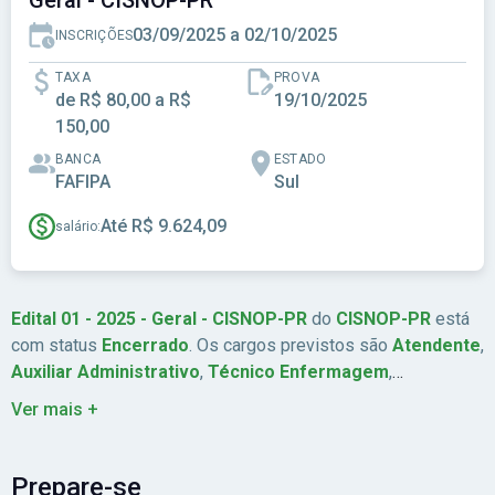
Geral - CISNOP-PR
03/09/2025 a 02/10/2025
INSCRIÇÕES
TAXA
PROVA
de R$ 80,00 a R$
19/10/2025
150,00
BANCA
ESTADO
FAFIPA
Sul
Até R$ 9.624,09
salário:
Edital 01 - 2025 - Geral - CISNOP-PR
do
CISNOP-PR
está
com status
Encerrado
. Os cargos previstos são
Atendente
,
Auxiliar Administrativo
,
Técnico Enfermagem
,
Advogado
. São ofertadas
35
vagas. A remuneração chega a
Ver mais +
Até R$ 9.624,09
. As inscrições estão previstas de
03/09/2025
a
02/10/2025
. A data da prova é
19/10/2025
. A
banca organizadora é
FAFIPA
. A taxa de inscrição é
de R$
Prepare-se