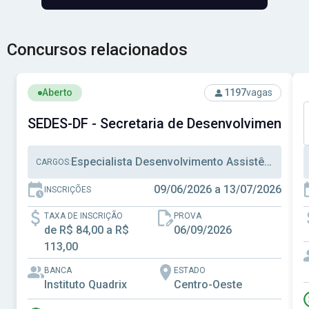
Concursos relacionados
Ver concurso: SEDES-DF - Secretaria de Desenvolvimento S
V
Aberto
1197
vagas
SEDES-DF - Secretaria de Desenvolvimento Soc
Especialista Desenvolvimento Assistência Social, Técnico Desenvolvimento Assistência Social, Técnico Administrativo
CARGOS:
09/06/2026 a 13/07/2026
INSCRIÇÕES
TAXA DE INSCRIÇÃO
PROVA
de R$ 84,00 a R$
06/09/2026
113,00
BANCA
ESTADO
Instituto Quadrix
Centro-Oeste