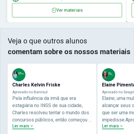
Ver materiais
Veja o que outros alunos
comentam sobre os nossos materiais
Charles Kelvin Friske
Elaine Piment
Aprovado no Banrisul
Aprovado no Seagri
Pela influência da irmã que era
Elaine, uma mu
estagiária no INSS de sua cidade,
alcançar seus 
Charles resolveu tentar o mundo dos
que ser uma mul
concursos públicos, então começou a
impedisse.Apr
Ler mais
Ler mais
estudar com contéudo gratuito que a
concursos públ