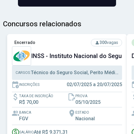
Concursos relacionados
Ver concurso: INSS - Instituto Nacional do Seguro Social
V
Encerrado
300
vagas
INSS - Instituto Nacional do Seguro S
Técnico do Seguro Social, Perito Médico Previdenciário, Analista Seguro Social
CARGOS:
02/07/2025 a 20/07/2025
INSCRIÇÕES
TAXA DE INSCRIÇÃO
PROVA
R$ 70,00
05/10/2025
BANCA
ESTADO
FGV
Nacional
Até R$ 9.371,31
SALÁRIO