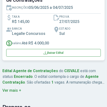
de Contratações
05/06/2025 a 04/07/2025
INSCRIÇÕES
TAXA
PROVA
R$ 145,00
27/07/2025
BANCA
ESTADO
Legalle Concursos
Sul
Até R$ 4.000,00
salário:
Baixar Edital
Edital Agente de Contratações
do
CISVALE
está com
status
Encerrado
. O edital contempla o cargo de
Agente
Contratação
. São ofertadas
1
vagas. A remuneração chega
a
Até R$ 4.000,00
. As inscrições estão previstas de
Ver mais +
05/06/2025
a
04/07/2025
. A data da prova é
27/07/2025
. A
banca organizadora é
Legalle Concursos
. A taxa de
inscrição é
R$ 145,00
. Abrangência:
Sul
.