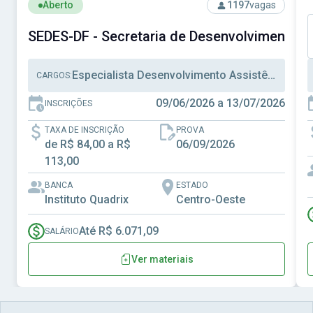
Ver concurso: SEDES-DF - Secretaria de Desenvolvimento S
V
Aberto
1197
vagas
SEDES-DF - Secretaria de Desenvolvimento Soc
Especialista Desenvolvimento Assistência Social, Técnico Desenvolvimento Assistência Social, Técnico Administrativo
CARGOS:
09/06/2026 a 13/07/2026
INSCRIÇÕES
TAXA DE INSCRIÇÃO
PROVA
de R$ 84,00 a R$
06/09/2026
113,00
BANCA
ESTADO
Instituto Quadrix
Centro-Oeste
Até R$ 6.071,09
SALÁRIO
Ver materiais