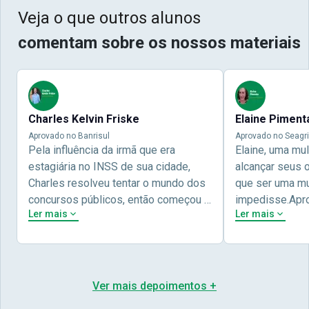
Veja o que outros alunos
comentam sobre os nossos materiais
Charles Kelvin Friske
Elaine Piment
Aprovado no Banrisul
Aprovado no Seagri
Pela influência da irmã que era
Elaine, uma mu
estagiária no INSS de sua cidade,
alcançar seus 
Charles resolveu tentar o mundo dos
que ser uma mul
concursos públicos, então começou a
impedisse.Apr
Ler mais
Ler mais
estudar com contéudo gratuito que a
concursos públ
Nova oferece através do Youtube, e a
aprovada pela 
partir das aulas resolveu adquirir o
Nova Concursos
curso específico para ter uma
ter determinaç
preparação completa, e o resultado
objetivos para 
Ver mais depoimentos +
não poderia ser diferente quando
conta melhor na