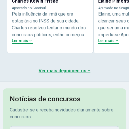
Charles Kelvin Friske
Elaine Piment
Aprovado no Banrisul
Aprovado no Seagri
Pela influência da irmã que era
Elaine, uma mu
estagiária no INSS de sua cidade,
alcançar seus 
Charles resolveu tentar o mundo dos
que ser uma mul
concursos públicos, então começou a
impedisse.Apr
Ler mais
Ler mais
estudar com contéudo gratuito que a
concursos públ
Nova oferece através do Youtube, e a
aprovada pela 
partir das aulas resolveu adquirir o
Nova Concursos
curso específico para ter uma
ter determinaç
preparação completa, e o resultado
objetivos para 
Ver mais depoimentos +
não poderia ser diferente quando
conta melhor na
abriu o concurso para o Banco da sua
sua vida e qua
cidade, o Banrisul. Se tornou
obstáculos para
assinante premium e em seguida
sonhada aprova
Notícias de concursos
veio o resultado, aprovado com
no concurso do 
Cadastre-se e receba novidades diariamente sobre
mérito no concurso do
Pimenta - Apro
concursos
Banrisul.Charles Kelvin Friske -
Lugar no conc
Aprovado no Banrisul
Nome