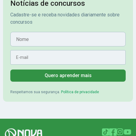
assinante premium e em seguida
sonhada aprova
Notícias de concursos
veio o resultado, aprovado com
no concurso do 
Cadastre-se e receba novidades diariamente sobre
mérito no concurso do
Pimenta - Apro
concursos
Banrisul.Charles Kelvin Friske -
Lugar no conc
Aprovado no Banrisul
Nome
E-mail
Quero aprender mais
Respeitamos sua segurança.
Política de privacidade