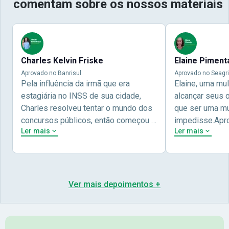
comentam sobre os nossos materiais
Charles Kelvin Friske
Elaine Piment
Aprovado no Banrisul
Aprovado no Seagri
Pela influência da irmã que era
Elaine, uma mu
estagiária no INSS de sua cidade,
alcançar seus 
Charles resolveu tentar o mundo dos
que ser uma mul
concursos públicos, então começou a
impedisse.Apr
Ler mais
Ler mais
estudar com contéudo gratuito que a
concursos públ
Nova oferece através do Youtube, e a
aprovada pela 
partir das aulas resolveu adquirir o
Nova Concursos
curso específico para ter uma
ter determinaç
preparação completa, e o resultado
objetivos para 
Ver mais depoimentos +
não poderia ser diferente quando
conta melhor na
abriu o concurso para o Banco da sua
sua vida e qua
cidade, o Banrisul. Se tornou
obstáculos para