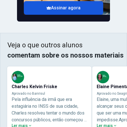
Assinar agora
Veja o que outros alunos
comentam sobre os nossos materiais
Charles Kelvin Friske
Elaine Piment
Aprovado no Banrisul
Aprovado no Seagri
Pela influência da irmã que era
Elaine, uma mu
estagiária no INSS de sua cidade,
alcançar seus 
Charles resolveu tentar o mundo dos
que ser uma mul
concursos públicos, então começou a
impedisse.Apr
Ler mais
Ler mais
estudar com contéudo gratuito que a
concursos públ