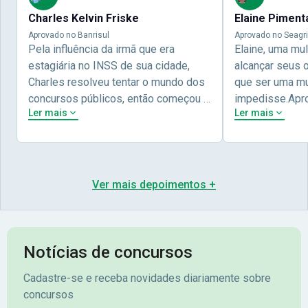
Charles Kelvin Friske
Elaine Piment
Aprovado no Banrisul
Aprovado no Seagri
Pela influência da irmã que era
Elaine, uma mu
estagiária no INSS de sua cidade,
alcançar seus 
Charles resolveu tentar o mundo dos
que ser uma mul
concursos públicos, então começou a
impedisse.Apr
Ler mais
Ler mais
estudar com contéudo gratuito que a
concursos públ
Nova oferece através do Youtube, e a
aprovada pela 
partir das aulas resolveu adquirir o
Nova Concursos
curso específico para ter uma
ter determinaç
preparação completa, e o resultado
objetivos para 
Ver mais depoimentos +
não poderia ser diferente quando
conta melhor na
abriu o concurso para o Banco da sua
sua vida e qua
cidade, o Banrisul. Se tornou
obstáculos para
assinante premium e em seguida
sonhada aprova
Notícias de concursos
veio o resultado, aprovado com
no concurso do 
Cadastre-se e receba novidades diariamente sobre
mérito no concurso do
Pimenta - Apro
concursos
Banrisul.Charles Kelvin Friske -
Lugar no conc