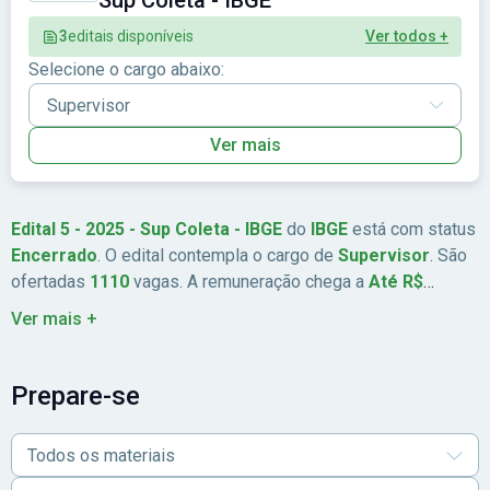
Sup Coleta - IBGE
3
editais disponíveis
Ver todos +
Selecione o cargo abaixo:
Ver mais
Edital 5 - 2025 - Sup Coleta - IBGE
do
IBGE
está com status
Encerrado
. O edital contempla o cargo de
Supervisor
. São
ofertadas
1110
vagas. A remuneração chega a
Até R$
4.554,00
. As inscrições estão previstas de
19/11/2025
a
Ver mais +
11/12/2025
. A data da prova é
22/02/2026
. A banca
organizadora é
FGV
. A taxa de inscrição é
R$ 38,50
.
Prepare-se
Todos os materiais