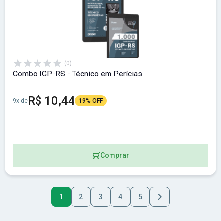
(0)
Combo IGP-RS - Técnico em Perícias
R$ 10,44
9x de
19% OFF
Comprar
1
2
3
4
5