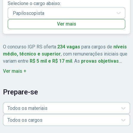
Selecione o cargo abaixo:
Ver mais
O concurso IGP RS oferta
234 vagas
para cargos de
níveis
médio, técnico e superior
, com remunerações iniciais que
variam entre
R$ 5 mil e R$ 17 mil
. As
provas objetivas
foram aplicadas em 14 de dezembro de 2025
.
Para mais
Ver mais +
informações, consulte o
guia completo
do concurso IGP RS,
que apresenta detalhes sobre cargos, requisitos, etapas,
cronograma e demais orientações. E para iniciar os estudos,
Prepare-se
confira os materiais para o concurso IGP RS!
Todos os materiais
Todos os cargos