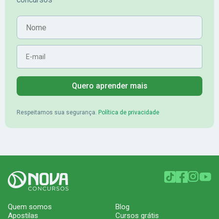
Banrisul.Charles Kelvin Friske -
Lugar no conc
Aprovado no Banrisul
Nome
E-mail
Quero aprender mais
Respeitamos sua segurança.
Política de privacidade
Quem somos
Blog
Apostilas
Cursos grátis