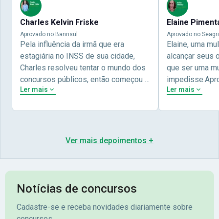
Charles Kelvin Friske
Elaine Piment
Aprovado no Banrisul
Aprovado no Seagri
Pela influência da irmã que era
Elaine, uma mu
estagiária no INSS de sua cidade,
alcançar seus 
Charles resolveu tentar o mundo dos
que ser uma mul
concursos públicos, então começou a
impedisse.Apr
Ler mais
Ler mais
estudar com contéudo gratuito que a
concursos públ
Nova oferece através do Youtube, e a
aprovada pela 
partir das aulas resolveu adquirir o
Nova Concursos
curso específico para ter uma
ter determinaç
preparação completa, e o resultado
objetivos para 
Ver mais depoimentos +
não poderia ser diferente quando
conta melhor na
abriu o concurso para o Banco da sua
sua vida e qua
cidade, o Banrisul. Se tornou
obstáculos para
assinante premium e em seguida
sonhada aprova
Notícias de concursos
veio o resultado, aprovado com
no concurso do 
Cadastre-se e receba novidades diariamente sobre
mérito no concurso do
Pimenta - Apro
concursos