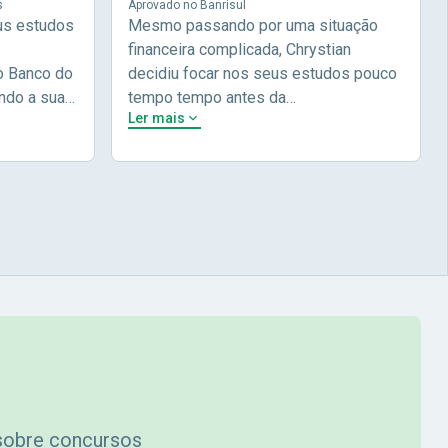
s
Aprovado no Banrisul
us estudos
Mesmo passando por uma situação
financeira complicada, Chrystian
o Banco do
decidiu focar nos seus estudos pouco
ndo a sua
tempo tempo antes da
Ler mais
 e focou em
prova.Determinou o que era importante
do não
pra ele no momento, planejou seu
lia focou
estudos e alcançou seu
 nome na
objetivo!Chrysthian nos conta um
ecei a
pouco mais da sua história durante a
com a Nova
sua entrevista.Chrystian Martinhs -
 Brasil! Na
Aprovado no concurso do Banrisul
 à didática
ei por
omecei a
cipais (
 em
 mais uma
om as vídeo
 sobre concursos