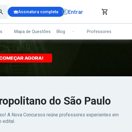
Entrar
Assinatura completa
is
Mapa de Questões
Professores
Blog
RRINHO DE COMPRAS
NS (00)
Ops!
Seu carrinho ainda está vazio.
Voltar para a loja
opolitano do São Paulo
esso! A Nova Concursos reúne professores experientes em
 edital.