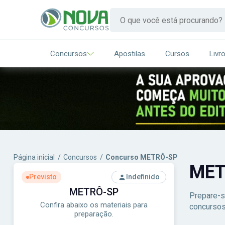
Concursos
Apostilas
Cursos
Livr
Página inicial
/
Concursos
/
Concurso METRÔ-SP
MET
Previsto
Indefinido
METRÔ-SP
Prepare-s
Confira abaixo os materiais para
concursos
preparação.