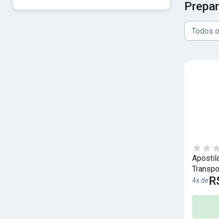
Prepar
Todos o
Apostil
Transpo
R
4x de