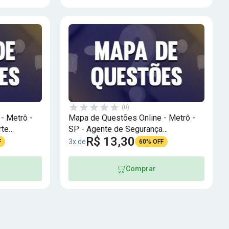
(0)
- Metrô -
Mapa de Questões Online - Metrô -
rte
SP - Agente de Segurança
R$ 13,30
Metroviária I
3x de
F
60% OFF
Comprar