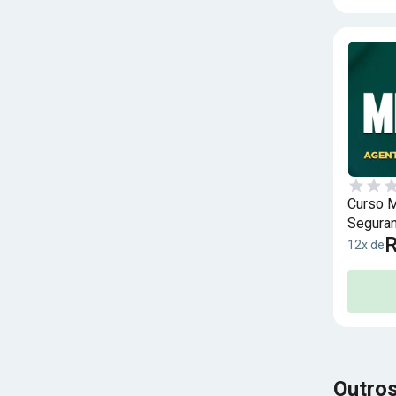
Curso M
Seguran
R
12x de
Outros