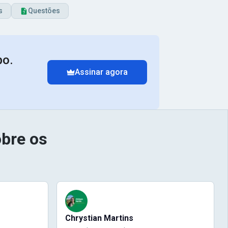
s
Questões
po.
Assinar agora
bre os
Chrystian Martins