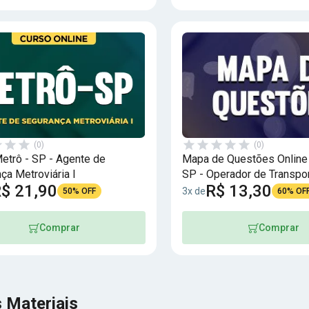
(0)
(0)
etrô - SP - Agente de
Mapa de Questões Online 
ça Metroviária I
SP - Operador de Transpo
$ 21,90
R$ 13,30
Metroviário I
3x de
50% OFF
60% OF
Comprar
Comprar
 Materiais