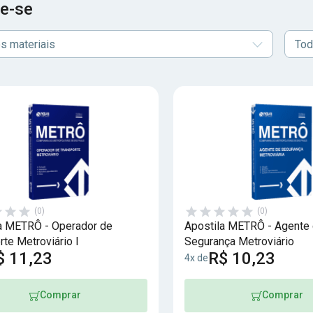
e-se
s materiais
Tod
(0)
(0)
a METRÔ - Operador de
Apostila METRÔ - Agente
rte Metroviário I
Segurança Metroviário
$ 11,23
R$ 10,23
4x de
Comprar
Comprar