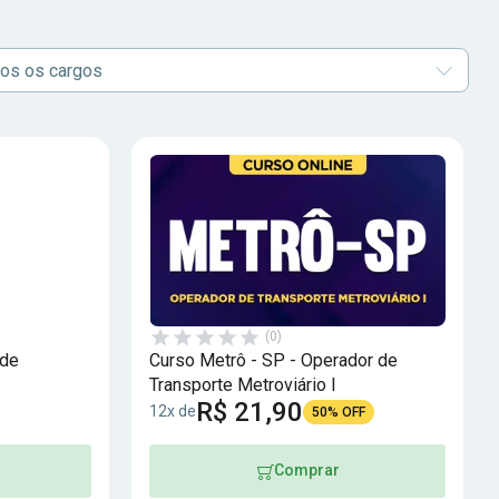
os os cargos
(0)
 de
Curso Metrô - SP - Operador de
Transporte Metroviário I
R$ 21,90
12x de
50% OFF
Comprar