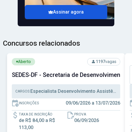
Assinar agora
Concursos relacionados
Ver concurso: SEDES-DF - Secretaria de Desenvolvimento S
V
Aberto
1197
vagas
SEDES-DF - Secretaria de Desenvolvimento Soc
Especialista Desenvolvimento Assistência Social, Técnico Desenvolvimento Assistência Social, Técnico Administrativo
CARGOS:
09/06/2026 a 13/07/2026
INSCRIÇÕES
TAXA DE INSCRIÇÃO
PROVA
de R$ 84,00 a R$
06/09/2026
113,00