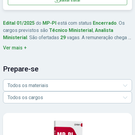
Baixar Edital
Edital 01/2025
do
MP-PI
está com status
Encerrado
. Os
cargos previstos são
Técnico Ministerial
,
Analista
Ministerial
. São ofertadas
29
vagas. A remuneração chega a
Até R$ 8.388,73
. As inscrições estão previstas de
Ver mais +
14/04/2025
a
23/05/2025
. A data da prova é
27/07/2025
. A
banca organizadora é
FCC
. A taxa de inscrição é
de R$
120,00 a R$ 160,00
. Abrangência:
Nordeste
.
Prepare-se
Todos os materiais
Todos os cargos