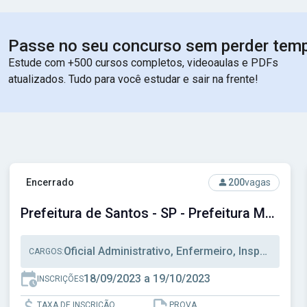
Passe no seu concurso sem perder tem
Estude com +500 cursos completos, videoaulas e PDFs
atualizados. Tudo para você estudar e sair na frente!
Ver concurso: Prefeitura de Santos - SP - Prefeitura Munici
Encerrado
200
vagas
Prefeitura de Santos - SP - Prefeitura Municipal de Santos - SP
Oficial Administrativo, Enfermeiro, Inspetor Alunos
CARGOS:
18/09/2023 a 19/10/2023
INSCRIÇÕES
TAXA DE INSCRIÇÃO
PROVA