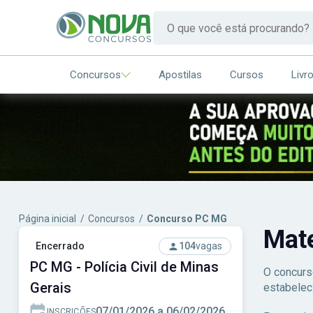
Concursos
Apostilas
Cursos
Livr
Página inicial
/
Concursos
/
Concurso PC MG
Mat
Encerrado
104
vagas
PC MG - Polícia Civil de Minas
O concurs
Gerais
estabelec
07/01/2026 a 06/02/2026
INSCRIÇÕES