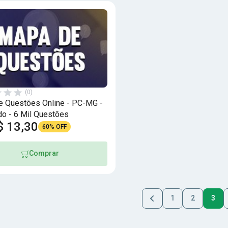
(0)
 Questões Online - PC-MG -
o - 6 Mil Questões
$ 13,30
60% OFF
Comprar
1
2
3