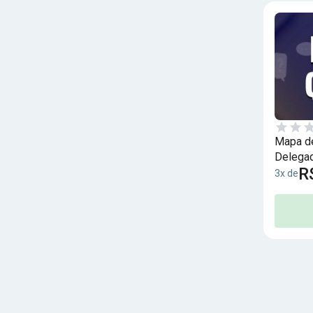
Mapa de
Delegad
R
3x de