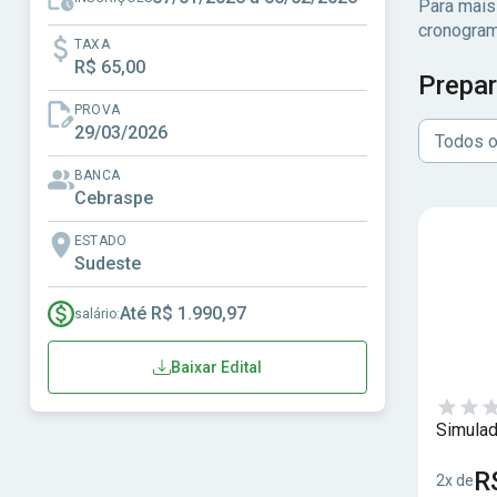
Para mais
cronogram
TAXA
R$ 65,00
Prepar
PROVA
29/03/2026
Todos o
BANCA
Cebraspe
ESTADO
Sudeste
Até R$ 1.990,97
salário:
Baixar Edital
Simulad
R
2x de