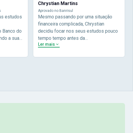
Chrystian Martins
s
Aprovado no Banrisul
us estudos
Mesmo passando por uma situação
financeira complicada, Chrystian
o Banco do
decidiu focar nos seus estudos pouco
ndo a sua
tempo tempo antes da
Ler mais
 e focou em
prova.Determinou o que era importante
do não
pra ele no momento, planejou seu
lia focou
estudos e alcançou seu
 nome na
objetivo!Chrysthian nos conta um
ecei a
pouco mais da sua história durante a
com a Nova
sua entrevista.Chrystian Martinhs -
 Brasil! Na
Aprovado no concurso do Banrisul
 à didática
ei por
omecei a
cipais (
 em
 mais uma