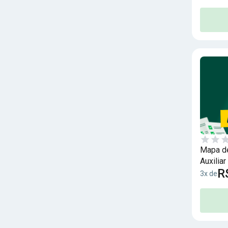
Mapa de
Auxilia
R
3x de