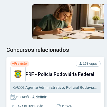
Concursos relacionados
Ver concurso: PRF - Polícia Rodoviária Federal
Previsto
263
vagas
PRF - Polícia Rodoviária Federal
Agente Administrativo, Policial Rodoviário Federal
CARGOS:
A definir
INSCRIÇÕES
TAXA DE INSCRIÇÃO
PROVA