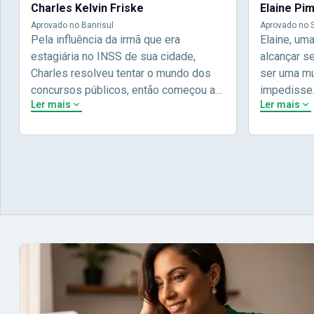
Charles Kelvin Friske
Elaine Pi
Aprovado no Banrisul
Aprovado no S
Pela influência da irmã que era
Elaine, um
estagiária no INSS de sua cidade,
alcançar s
Charles resolveu tentar o mundo dos
ser uma mul
concursos públicos, então começou a
impedisse
Ler mais
Ler mais
estudar com contéudo gratuito que a
concursos 
Nova oferece através do Youtube, e a
pela terce
partir das aulas resolveu adquirir o
Concursos,
curso específico para ter uma
determinaç
preparação completa, e o resultado não
objetivos p
poderia ser diferente quando abriu o
conta melho
concurso para o Banco da sua cidade, o
vida e qua
Banrisul. Se tornou assinante premium
obstáculos
e em seguida veio o resultado,
aprovação 
aprovado com mérito no concurso do
concurso d
Banrisul.Charles Kelvin Friske -
- Aprovada
Aprovado no Banrisul
concurso 