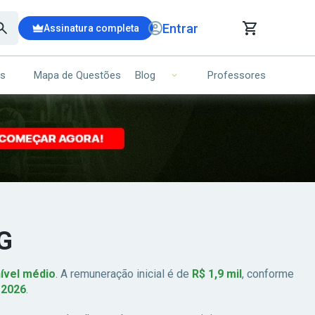
Entrar
Assinatura completa
is
Mapa de Questões
Professores
Blog
RRINHO DE COMPRAS
NS (00)
Ops!
Seu carrinho ainda está vazio.
Voltar para a loja
MG
ível médio
. A remuneração inicial é de
R$ 1,9 mil
, conforme
 2026
.