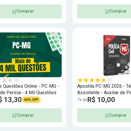
Comprar
Comprar
(0)
(1)
 Questões Online - PC-MG -
Apostila PC-MG 2026 - Té
r de Perícia - 4 Mil Questões
Assistente - Auxiliar de Pe
$ 13,30
R$ 10,00
7x de
60% OFF
Comprar
Comprar