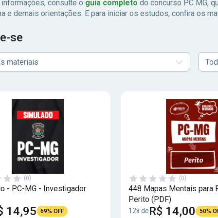
 informações, consulte o
guia completo
do concurso PC MG, que
a e demais orientações. E para iniciar os estudos, confira os m
e-se
s materiais
Tod
(0)
(0)
o - PC-MG - Investigador
448 Mapas Mentais para
Perito (PDF)
$ 14,95
R$ 14,00
12x de
69% OFF
50% O