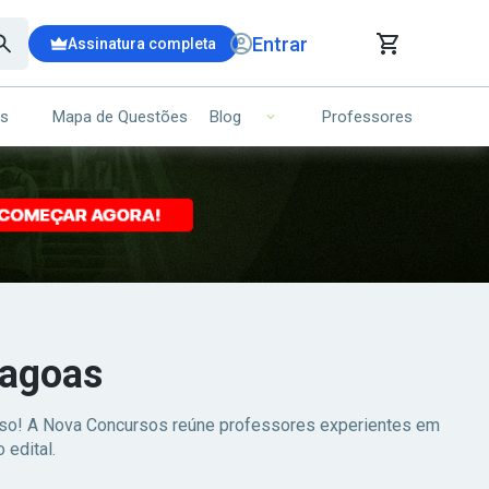
Entrar
Assinatura completa
is
Mapa de Questões
Professores
Blog
RRINHO DE COMPRAS
NS (00)
Ops!
Seu carrinho ainda está vazio.
Voltar para a loja
Alagoas
esso! A Nova Concursos reúne professores experientes em
 edital.