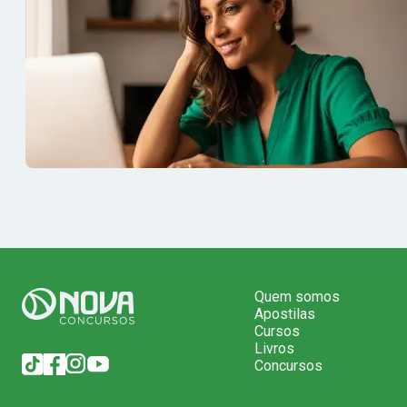
Banrisul.Charles Kelvin Friske -
- Aprovada
Aprovado no Banrisul
concurso 
Quem somos
Apostilas
Cursos
Livros
Concursos