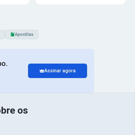
Apostilas
po.
Assinar agora
bre os