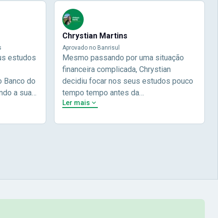
Chrystian Martins
s
Aprovado no Banrisul
us estudos
Mesmo passando por uma situação
financeira complicada, Chrystian
o Banco do
decidiu focar nos seus estudos pouco
ndo a sua
tempo tempo antes da
Ler mais
 e focou em
prova.Determinou o que era importante
do não
pra ele no momento, planejou seu
lia focou
estudos e alcançou seu
 nome na
objetivo!Chrysthian nos conta um
ecei a
pouco mais da sua história durante a
com a Nova
sua entrevista.Chrystian Martinhs -
 Brasil! Na
Aprovado no concurso do Banrisul
 à didática
ei por
omecei a