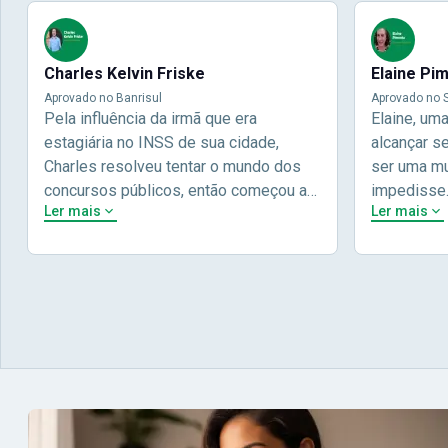
Charles Kelvin Friske
Elaine Pi
Aprovado no Banrisul
Aprovado no S
Pela influência da irmã que era
Elaine, um
estagiária no INSS de sua cidade,
alcançar s
Charles resolveu tentar o mundo dos
ser uma mul
concursos públicos, então começou a
impedisse
Ler mais
Ler mais
estudar com contéudo gratuito que a
concursos 
Nova oferece através do Youtube, e a
pela terce
partir das aulas resolveu adquirir o
Concursos,
curso específico para ter uma
determinaç
preparação completa, e o resultado não
objetivos p
poderia ser diferente quando abriu o
conta melho
concurso para o Banco da sua cidade, o
vida e qua
Banrisul. Se tornou assinante premium
obstáculos
e em seguida veio o resultado,
aprovação 
aprovado com mérito no concurso do
concurso d