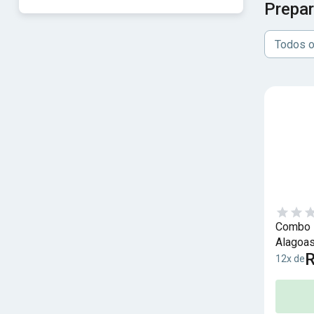
Prepar
Todos o
Combo D
Alagoas 
R
12x de