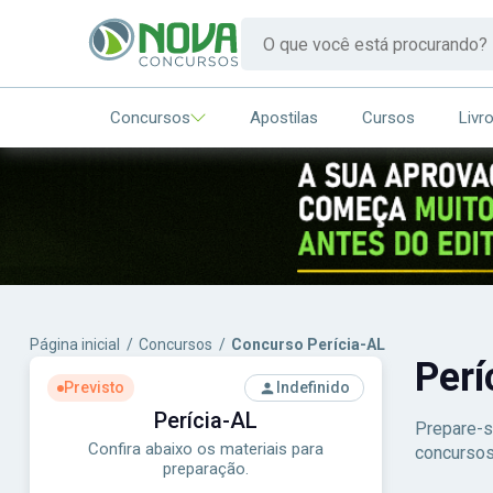
Concursos
Apostilas
Cursos
Livr
Página inicial
/
Concursos
/
Concurso Perícia-AL
Per
Previsto
Indefinido
Perícia-AL
Prepare-s
Confira abaixo os materiais para
concursos
preparação.