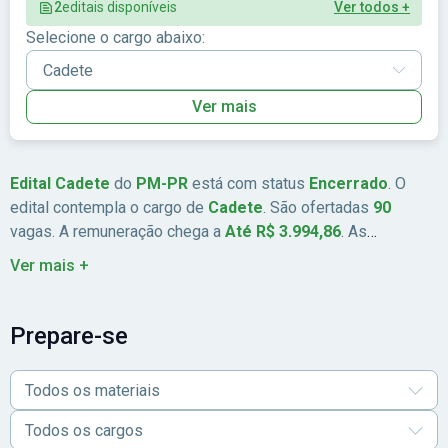
2
editais disponíveis
Ver todos +
Selecione o cargo abaixo:
Ver mais
Edital Cadete
do
PM-PR
está com status
Encerrado
. O
edital contempla o cargo de
Cadete
. São ofertadas
90
vagas. A remuneração chega a
Até R$ 3.994,86
. As
inscrições estão previstas de
28/04/2025
a
09/06/2025
. A
Ver mais +
data da prova é
27/07/2025
. A banca organizadora é
AOCP
.
A taxa de inscrição é
R$ 194,00
. Abrangência:
Sul
.
Prepare-se
Todos os materiais
Todos os cargos