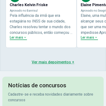
Charles Kelvin Friske
Elaine Piment
Aprovado no Banrisul
Aprovado no Seagri
Pela influência da irmã que era
Elaine, uma mu
estagiária no INSS de sua cidade,
alcançar seus 
Charles resolveu tentar o mundo dos
que ser uma mul
concursos públicos, então começou a
impedisse.Apr
Ler mais
Ler mais
estudar com contéudo gratuito que a
concursos públ
Nova oferece através do Youtube, e a
aprovada pela 
partir das aulas resolveu adquirir o
Nova Concursos
curso específico para ter uma
ter determinaç
preparação completa, e o resultado
objetivos para 
Ver mais depoimentos +
não poderia ser diferente quando
conta melhor na
abriu o concurso para o Banco da sua
sua vida e qua
cidade, o Banrisul. Se tornou
obstáculos para
assinante premium e em seguida
sonhada aprova
Notícias de concursos
veio o resultado, aprovado com
no concurso do 
Cadastre-se e receba novidades diariamente sobre
mérito no concurso do
Pimenta - Apro
concursos
Banrisul.Charles Kelvin Friske -
Lugar no conc