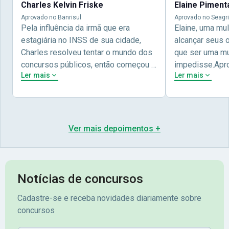
Charles Kelvin Friske
Elaine Piment
Aprovado no Banrisul
Aprovado no Seagri
Pela influência da irmã que era
Elaine, uma mu
estagiária no INSS de sua cidade,
alcançar seus 
Charles resolveu tentar o mundo dos
que ser uma mul
concursos públicos, então começou a
impedisse.Apr
Ler mais
Ler mais
estudar com contéudo gratuito que a
concursos públ
Nova oferece através do Youtube, e a
aprovada pela 
partir das aulas resolveu adquirir o
Nova Concursos
curso específico para ter uma
ter determinaç
preparação completa, e o resultado
objetivos para 
Ver mais depoimentos +
não poderia ser diferente quando
conta melhor na
abriu o concurso para o Banco da sua
sua vida e qua
cidade, o Banrisul. Se tornou
obstáculos para
assinante premium e em seguida
sonhada aprova
Notícias de concursos
veio o resultado, aprovado com
no concurso do 
Cadastre-se e receba novidades diariamente sobre
mérito no concurso do
Pimenta - Apro
concursos
Banrisul.Charles Kelvin Friske -
Lugar no conc
Aprovado no Banrisul