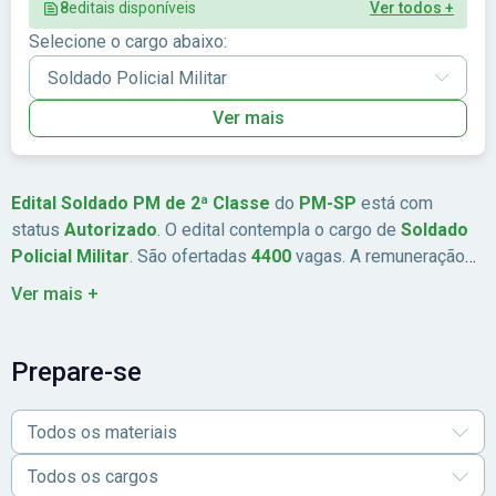
8
editais disponíveis
Ver todos +
Selecione o cargo abaixo:
Ver mais
Edital Soldado PM de 2ª Classe
do
PM-SP
está com
status
Autorizado
. O edital contempla o cargo de
Soldado
Policial Militar
. São ofertadas
4400
vagas. A remuneração
chega a
Até R$ 4.852,21
. Abrangência:
Sudeste
.
Ver mais +
Prepare-se
Todos os materiais
Todos os cargos