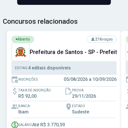
Concursos relacionados
Ver concurso: Prefeitura de Santos - SP - Prefeitura Muni
V
Aberto
216
vagas
Prefeitura de Santos - SP - Prefeitura
4 editais disponíveis
EDITAIS:
05/08/2026 a 10/09/2026
INSCRIÇÕES
TAXA DE INSCRIÇÃO
PROVA
R$ 92,00
29/11/2026
BANCA
ESTADO
Ibam
Sudeste
Até R$ 3.770,59
SALÁRIO