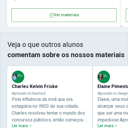
Ver materiais
Veja o que outros alunos
comentam sobre os nossos materiais
Charles Kelvin Friske
Elaine Piment
Aprovado no Banrisul
Aprovado no Seagri
Pela influência da irmã que era
Elaine, uma mu
estagiária no INSS de sua cidade,
alcançar seus 
Charles resolveu tentar o mundo dos
que ser uma mul
concursos públicos, então começou a
impedisse.Apr
Ler mais
Ler mais
estudar com contéudo gratuito que a
concursos públ