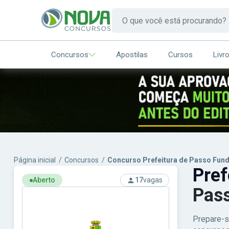
Concursos
Apostilas
Cursos
Livr
Página inicial
/
Concursos
/
Concurso Prefeitura de Passo Fund
Pref
Aberto
17
vagas
Pass
Prepare-s