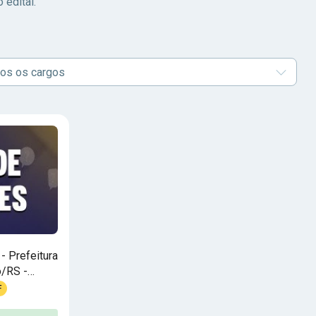
 edital.
os os cargos
- Prefeitura
o/RS -
 Mil
F