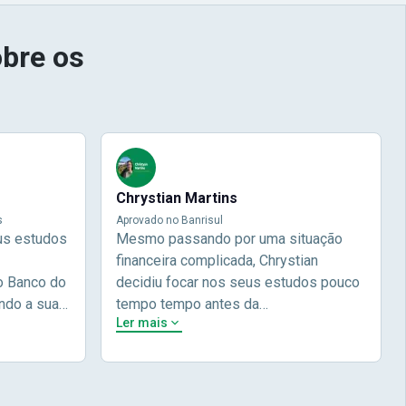
bre os
Chrystian Martins
s
Aprovado no Banrisul
us estudos
Mesmo passando por uma situação
financeira complicada, Chrystian
o Banco do
decidiu focar nos seus estudos pouco
ndo a sua
tempo tempo antes da
Ler mais
 e focou em
prova.Determinou o que era importante
do não
pra ele no momento, planejou seu
lia focou
estudos e alcançou seu
 nome na
objetivo!Chrysthian nos conta um