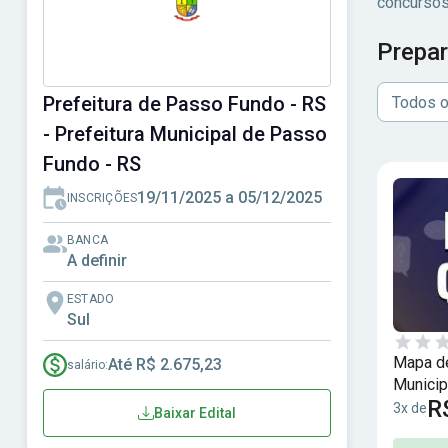
concursos
Prepar
Prefeitura de Passo Fundo - RS
Todos o
- Prefeitura Municipal de Passo
Fundo - RS
19/11/2025 a 05/12/2025
INSCRIÇÕES
BANCA
A definir
ESTADO
Sul
Mapa de
Até R$ 2.675,23
salário:
Municip
R
Comum a
3x de
Baixar Edital
4 Mil Q