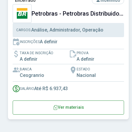
Encerrado
Indefinido
Petrobras - Petrobras Distribuidora S.A.
Análise, Administrador, Operação
CARGOS:
A definir
INSCRIÇÕES
TAXA DE INSCRIÇÃO
PROVA
A definir
A definir
BANCA
ESTADO
Cesgranrio
Nacional
Até R$ 6.937,43
SALÁRIO
Ver materiais