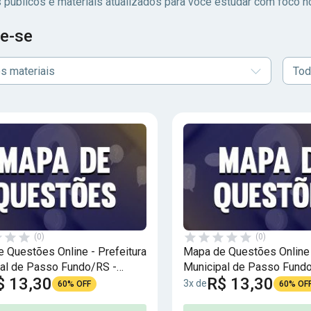
 públicos e materiais atualizados para você estudar com foco no
e-se
s materiais
Tod
(0)
(0)
 Questões Online - Prefeitura
Mapa de Questões Online 
al de Passo Fundo/RS -
Municipal de Passo Fund
$ 13,30
R$ 13,30
os Cargos de Nível Médio -
Auxiliar Administrativo - 4
3x de
60% OFF
60% OF
uestões
Questões