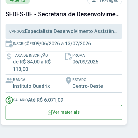
Aberto
1197
vagas
SEDES-DF - Secretaria de Desenvolvimento Social do Distrito Federal
Especialista Desenvolvimento Assistência Social, Técnico Desenvolvimento Assistência Social, Técnico Administrativo
CARGOS:
09/06/2026 a 13/07/2026
INSCRIÇÕES
TAXA DE INSCRIÇÃO
PROVA
de R$ 84,00 a R$
06/09/2026
113,00
BANCA
ESTADO
Instituto Quadrix
Centro-Oeste
Até R$ 6.071,09
SALÁRIO
Ver materiais