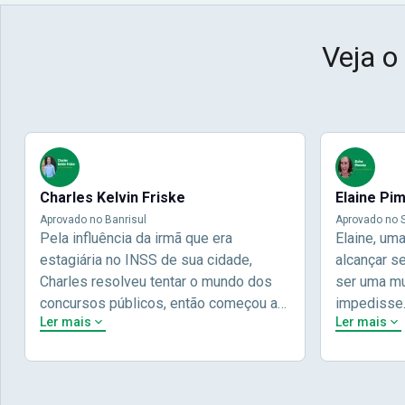
Veja o
Charles Kelvin Friske
Elaine Pi
Aprovado no Banrisul
Aprovado no S
Pela influência da irmã que era
Elaine, um
estagiária no INSS de sua cidade,
alcançar s
Charles resolveu tentar o mundo dos
ser uma mul
concursos públicos, então começou a
impedisse
Ler mais
Ler mais
estudar com contéudo gratuito que a
concursos 
Nova oferece através do Youtube, e a
pela terce
partir das aulas resolveu adquirir o
Concursos,
curso específico para ter uma
determinaç