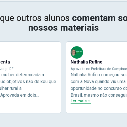
 que outros alunos
comentam so
nossos materiais
menta
Nathalia Rufino
eagri-DF
Aprovado no Prefeitura de Campina
a mulher determinada a
Nathalia Rufino começou se
eus objetivos não deixou que
com a Nova quando viu uma
her rural a
oportunidade no concurso d
.Aprovada em dois
Brasil, mesmo não consegui
Ler mais
públicos e sendo aprovada
aprovação ela não desisitiu
ira vez e com a Nova
outros concursos. O resulta
 mostrou que basta ter
poderia ser diferente, Natha
ão e foco nos seus
em seus estudos e viu seu