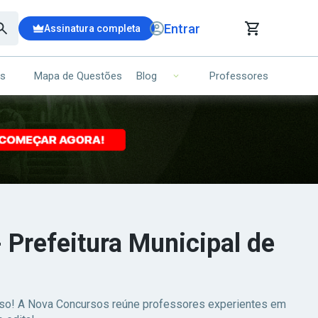
Entrar
Assinatura completa
is
Mapa de Questões
Professores
Blog
RRINHO DE COMPRAS
NS (00)
Ops!
Seu carrinho ainda está vazio.
Voltar para a loja
 Prefeitura Municipal de
esso! A Nova Concursos reúne professores experientes em