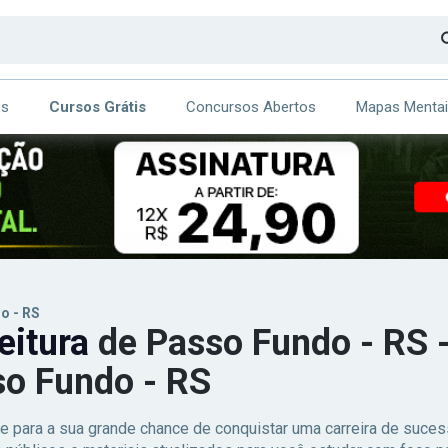
os
Cursos Grátis
Concursos Abertos
Mapas Menta
CA
ITE
o - RS
eitura
de Passo Fundo - RS -
o Fundo - RS
e para a sua grande chance de conquistar uma carreira de suc