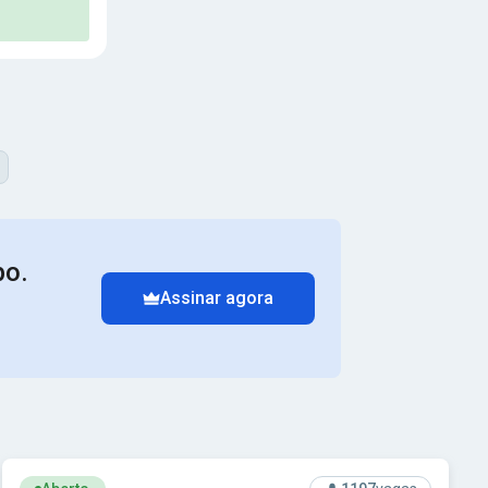
po.
Assinar agora
pal de Santos - SP
Ver concurso: SEDES-DF - Secretaria de Desenvolvimento Soci