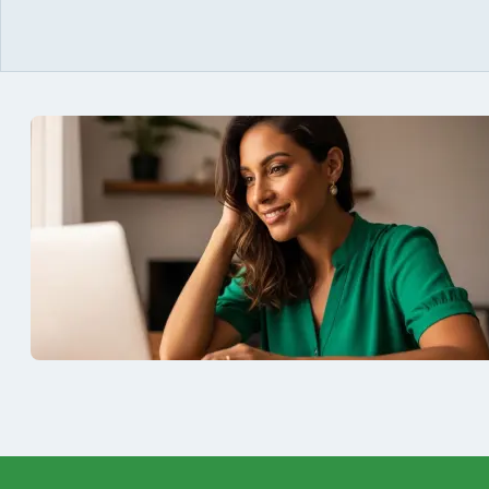
preparação completa, e o resultado não
objetivos p
poderia ser diferente quando abriu o
conta melho
concurso para o Banco da sua cidade, o
vida e qua
Banrisul. Se tornou assinante premium
obstáculos
e em seguida veio o resultado,
aprovação 
aprovado com mérito no concurso do
concurso d
Banrisul.Charles Kelvin Friske -
- Aprovada
Aprovado no Banrisul
concurso 