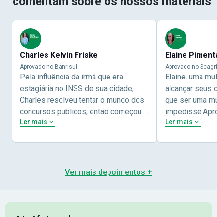
comentam sobre os nossos materiais
Charles Kelvin Friske
Elaine Piment
Aprovado no Banrisul
Aprovado no Seagri
Pela influência da irmã que era
Elaine, uma mu
estagiária no INSS de sua cidade,
alcançar seus 
Charles resolveu tentar o mundo dos
que ser uma mul
concursos públicos, então começou a
impedisse.Apr
Ler mais
Ler mais
estudar com contéudo gratuito que a
concursos públ
Nova oferece através do Youtube, e a
aprovada pela 
partir das aulas resolveu adquirir o
Nova Concursos
curso específico para ter uma
ter determinaç
preparação completa, e o resultado
objetivos para 
Ver mais depoimentos +
não poderia ser diferente quando
conta melhor na
abriu o concurso para o Banco da sua
sua vida e qua
cidade, o Banrisul. Se tornou
obstáculos para
assinante premium e em seguida
sonhada aprova