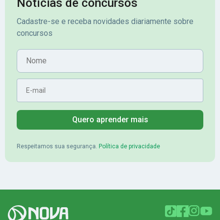
Notícias de concursos
veio o resultado, aprovado com
no concurso do 
Cadastre-se e receba novidades diariamente sobre
mérito no concurso do
Pimenta - Apro
concursos
Banrisul.Charles Kelvin Friske -
Lugar no conc
Aprovado no Banrisul
Nome
E-mail
Quero aprender mais
Respeitamos sua segurança.
Política de privacidade