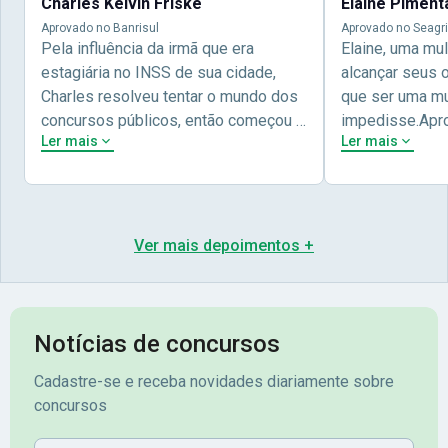
Charles Kelvin Friske
Elaine Piment
Aprovado no Banrisul
Aprovado no Seagri
Pela influência da irmã que era
Elaine, uma mu
estagiária no INSS de sua cidade,
alcançar seus 
Charles resolveu tentar o mundo dos
que ser uma mul
concursos públicos, então começou a
impedisse.Apr
Ler mais
Ler mais
estudar com contéudo gratuito que a
concursos públ
Nova oferece através do Youtube, e a
aprovada pela 
partir das aulas resolveu adquirir o
Nova Concursos
curso específico para ter uma
ter determinaç
preparação completa, e o resultado
objetivos para 
Ver mais depoimentos +
não poderia ser diferente quando
conta melhor na
abriu o concurso para o Banco da sua
sua vida e qua
cidade, o Banrisul. Se tornou
obstáculos para
assinante premium e em seguida
sonhada aprova
Notícias de concursos
veio o resultado, aprovado com
no concurso do 
Cadastre-se e receba novidades diariamente sobre
mérito no concurso do
Pimenta - Apro
concursos
Banrisul.Charles Kelvin Friske -
Lugar no conc
Aprovado no Banrisul
Nome