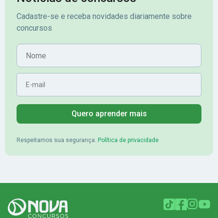
veio o resultado, aprovado com
no concurso do 
Cadastre-se e receba novidades diariamente sobre
mérito no concurso do
Pimenta - Apro
concursos
Banrisul.Charles Kelvin Friske -
Lugar no conc
Aprovado no Banrisul
Nome
E-mail
Quero aprender mais
Respeitamos sua segurança.
Política de privacidade