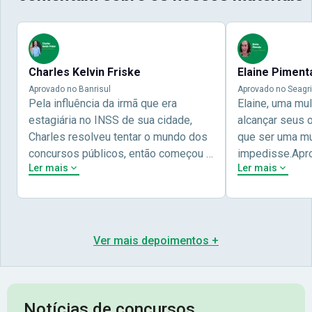
Charles Kelvin Friske
Elaine Piment
Aprovado no Banrisul
Aprovado no Seagri
Pela influência da irmã que era
Elaine, uma mu
estagiária no INSS de sua cidade,
alcançar seus 
Charles resolveu tentar o mundo dos
que ser uma mul
concursos públicos, então começou a
impedisse.Apr
Ler mais
Ler mais
estudar com contéudo gratuito que a
concursos públ
Nova oferece através do Youtube, e a
aprovada pela 
partir das aulas resolveu adquirir o
Nova Concursos
curso específico para ter uma
ter determinaç
preparação completa, e o resultado
objetivos para 
Ver mais depoimentos +
não poderia ser diferente quando
conta melhor na
abriu o concurso para o Banco da sua
sua vida e qua
cidade, o Banrisul. Se tornou
obstáculos para
assinante premium e em seguida
sonhada aprova
Notícias de concursos