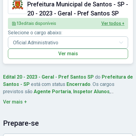
Prefeitura Municipal de Santos - SP -
20 - 2023 - Geral - Pref Santos SP
13
editais disponíveis
Ver todos +
Selecione o cargo abaixo:
Ver mais
Edital 20 - 2023 - Geral - Pref Santos SP
do
Prefeitura de
Santos - SP
está com status
Encerrado
. Os cargos
previstos são
Agente Portaria
,
Inspetor Alunos
,
Administração
,
Tratador Animais
. São ofertadas
222
Ver mais +
vagas. A remuneração chega a
Até R$ 9.883,23
. As
inscrições estão previstas de
17/05/2023
a
15/06/2023
. A
data da prova é
23/07/2023
. A banca organizadora é
IMais
. A
Prepare-se
taxa de inscrição é
de R$ 48,00 a R$ 69,00
. Abrangência:
Sudeste
.