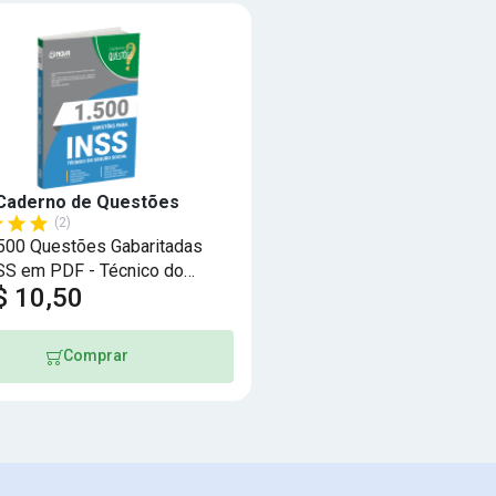
Caderno de Questões
(2)
.500 Questões Gabaritadas
SS em PDF - Técnico do
$ 10,50
Social
Comprar