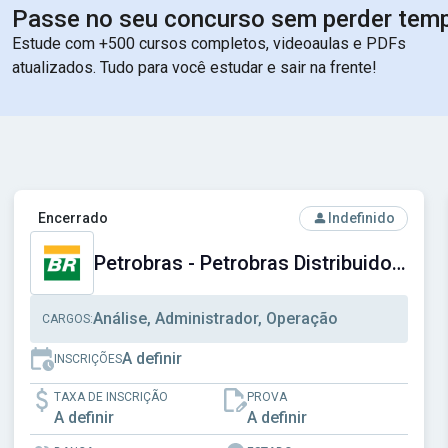
Passe no seu concurso sem perder tem
Estude com +500 cursos completos, videoaulas e PDFs
atualizados. Tudo para você estudar e sair na frente!
Social do Distrito Federal
Ver concurso: Petrobras - Petrobras Distribuidora S.A.
Encerrado
Indefinido
Petrobras - Petrobras Distribuidora S.A.
Análise, Administrador, Operação
CARGOS:
A definir
INSCRIÇÕES
TAXA DE INSCRIÇÃO
PROVA
A definir
A definir