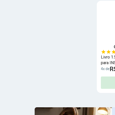
Livro 1
para IN
R
Seguro 
4x de