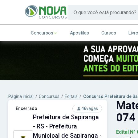
Concursos
Apostilas
Cursos
Livr
Página inicial
/
Concursos
/
Editais
/
Concurso Prefeitura de Sa
Mate
Encerrado
46
vagas
074 
Prefeitura de Sapiranga
- RS - Prefeitura
Edital Nº
Municipal de Sapiranga -