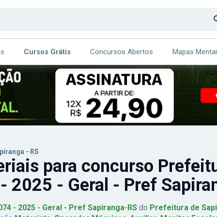
os
Cursos Grátis
Concursos Abertos
Mapas Menta
CA
ITE
piranga - RS
riais para concurso Prefeit
- 2025 - Geral - Pref Sapir
 074 - 2025 - Geral - Pref Sapiranga-RS
do
Prefeitura de Sap