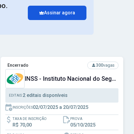
po.
Assinar agora
Ver concurso: INSS - Instituto Nacional do Seguro Social
Encerrado
300
vagas
INSS - Instituto Nacional do Seguro Social
2 editais disponíveis
EDITAIS:
02/07/2025 a 20/07/2025
INSCRIÇÕES
TAXA DE INSCRIÇÃO
PROVA
R$ 70,00
05/10/2025