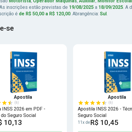
 são
Motorista
,
Operador Máquinas
,
Auxiliar
,
Monitor Escola
 As inscrições estão previstas de
19/08/2025
a
18/09/2025
. A 
nscrição é
de R$ 50,00 a R$ 120,00
. Abrangência:
Sul
.
e-se
Apostila
Apostila
(6)
(6)
a INSS 2026 em PDF -
Apostila INSS 2026 - Técn
 do Seguro Social
Seguro Social
$ 10,13
R$ 10,45
11x de