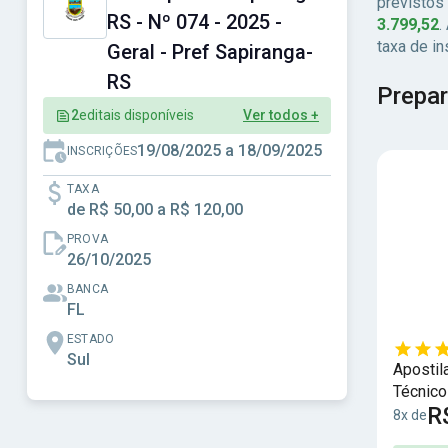
previstos
RS - Nº 074 - 2025 -
3.799,52
.
taxa de i
Geral - Pref Sapiranga-
RS
Prepar
2
editais disponíveis
Ver todos +
19/08/2025 a 18/09/2025
INSCRIÇÕES
TAXA
de R$ 50,00 a R$ 120,00
PROVA
26/10/2025
BANCA
FL
ESTADO
Sul
Apostil
Técnico
R
8x de