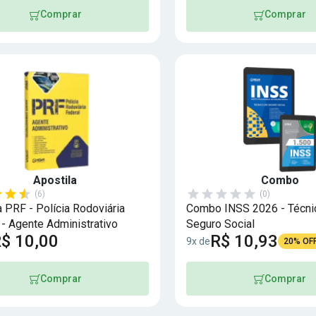
Comprar
Comprar
Apostila
Combo
(6)
(0)
a PRF - Polícia Rodoviária
Combo INSS 2026 - Técni
 - Agente Administrativo
Seguro Social
$ 10,00
R$ 10,93
9x de
20% OF
Comprar
Comprar