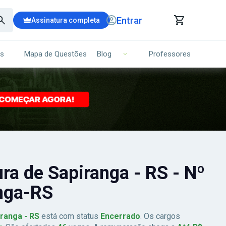
Entrar
Assinatura completa
is
Mapa de Questões
Professores
Blog
RRINHO DE COMPRAS
NS (00)
Ops!
Seu carrinho ainda está vazio.
Voltar para a loja
ura de Sapiranga - RS - Nº
anga-RS
iranga - RS
está com status
Encerrado
. Os cargos