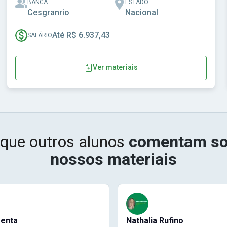
BANCA
ESTADO
Cesgranrio
Nacional
Até R$ 6.937,43
SALÁRIO
Ver materiais
 que outros alunos
comentam so
nossos materiais
menta
Nathalia Rufino