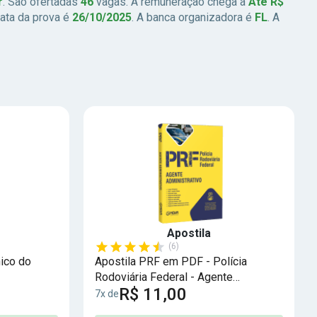
r
. São ofertadas
46
vagas. A remuneração chega a
Até R$
data da prova é
26/10/2025
. A banca organizadora é
FL
. A
Apostila
(6)
ico do
Apostila PRF em PDF - Polícia
Rodoviária Federal - Agente
R$ 11,00
Administrativo
7x de