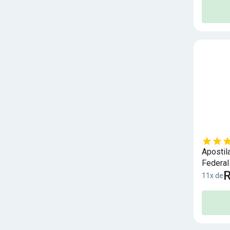
Apostil
Federal
R
11x de