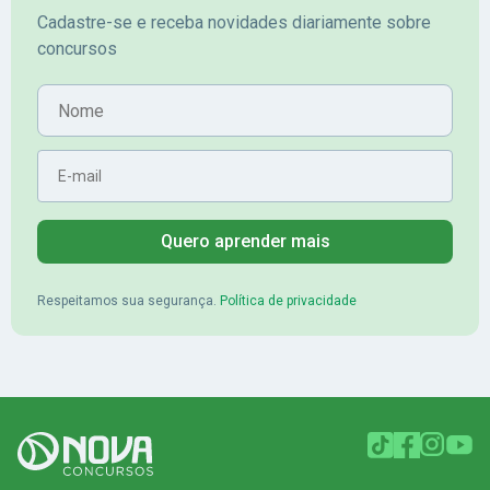
Cadastre-se e receba novidades diariamente sobre
mérito no concurso do
Pimenta - Apro
concursos
Banrisul.Charles Kelvin Friske -
Lugar no conc
Aprovado no Banrisul
Nome
E-mail
Quero aprender mais
Respeitamos sua segurança.
Política de privacidade