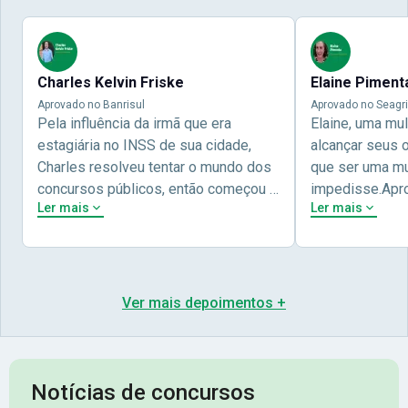
Charles Kelvin Friske
Elaine Piment
Aprovado no Banrisul
Aprovado no Seagri
Pela influência da irmã que era
Elaine, uma mu
estagiária no INSS de sua cidade,
alcançar seus 
Charles resolveu tentar o mundo dos
que ser uma mul
concursos públicos, então começou a
impedisse.Apr
Ler mais
Ler mais
estudar com contéudo gratuito que a
concursos públ
Nova oferece através do Youtube, e a
aprovada pela 
partir das aulas resolveu adquirir o
Nova Concursos
curso específico para ter uma
ter determinaç
preparação completa, e o resultado
objetivos para 
Ver mais depoimentos +
não poderia ser diferente quando
conta melhor na
abriu o concurso para o Banco da sua
sua vida e qua
cidade, o Banrisul. Se tornou
obstáculos para
assinante premium e em seguida
sonhada aprova
Notícias de concursos
veio o resultado, aprovado com
no concurso do 