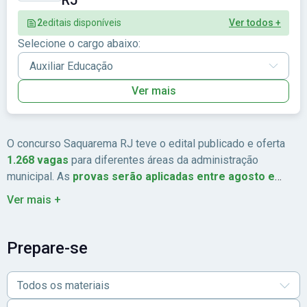
RJ
2
editais disponíveis
Ver todos +
Selecione o cargo abaixo:
Ver mais
O concurso Saquarema RJ teve o edital publicado e oferta
1.268 vagas
para diferentes áreas da administração
municipal. As
provas serão aplicadas entre agosto e
setembro
.
Para mais informações, consulte o
guia
Ver mais +
completo
do concurso Saquarema RJ, que apresenta
detalhes sobre cargos, requisitos, etapas, cronograma e
demais orientações. E para iniciar os estudos, confira os
Prepare-se
materiais para o concurso Saquarema RJ!
Todos os materiais